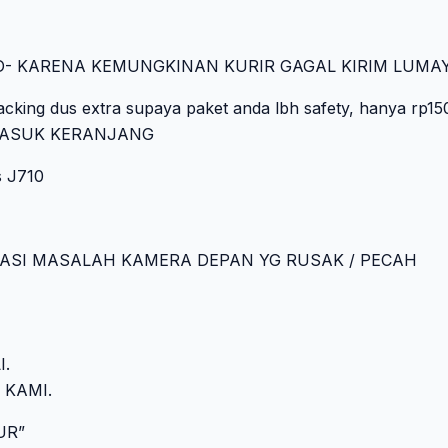
COD- KARENA KEMUNGKINAN KURIR GAGAL KIRIM LUMA
acking dus extra supaya paket anda lbh safety, hanya rp15
ik +MASUK KERANJANG
 J710
TASI MASALAH KAMERA DEPAN YG RUSAK / PECAH
.
 KAMI.
UR”