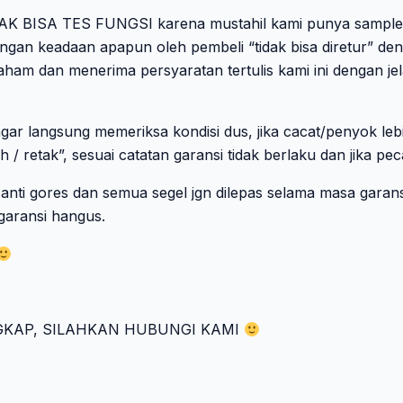
IDAK BISA TES FUNGSI karena mustahil kami punya sample h
engan keadaan apapun oleh pembeli “tidak bisa diretur” de
ham dan menerima persyaratan tertulis kami ini dengan jel
agar langsung memeriksa kondisi dus, jika cacat/penyok leb
 / retak”, sesuai catatan garansi tidak berlaku dan jika pec
 anti gores dan semua segel jgn dilepas selama masa garan
 garansi hangus.
GKAP, SILAHKAN HUBUNGI KAMI