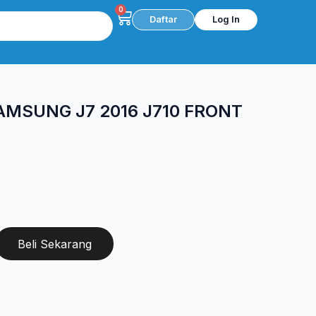
0
Cart
Daftar
Log In
MSUNG J7 2016 J710 FRONT
Beli Sekarang