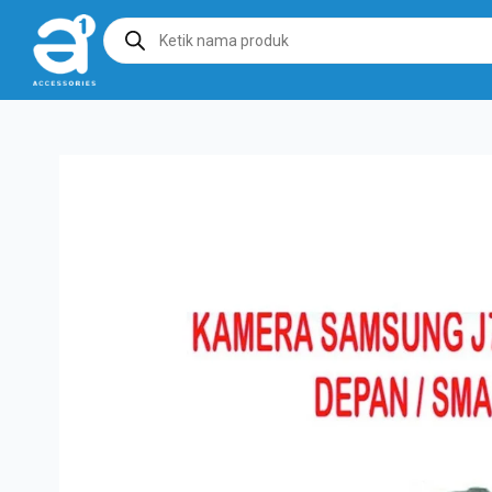
Products
search