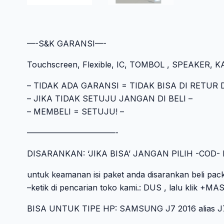
—-S&K GARANSI—-
Touchscreen, Flexible, IC, TOMBOL , SPEAKER, KAM
– TIDAK ADA GARANSI = TIDAK BISA DI RETU
– JIKA TIDAK SETUJU JANGAN DI BELI –
– MEMBELI = SETUJU! –
———————————-
DISARANKAN: ‘JIKA BISA’ JANGAN PILIH -CO
untuk keamanan isi paket anda disarankan beli pack
–ketik di pencarian toko kami.: DUS , lalu klik
BISA UNTUK TIPE HP: SAMSUNG J7 2016 alias J