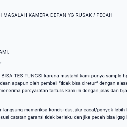
SI MASALAH KAMERA DEPAN YG RUSAK / PECAH
AMI.
”
AK BISA TES FUNGSI karena mustahil kami punya sample hp 
daan apapun oleh pembeli “tidak bisa diretur” dengan alasa
erima persyaratan tertulis kami ini dengan jelas dan bij
ar langsung memeriksa kondisi dus, jika cacat/penyok lebih
suai catatan garansi tidak berlaku dan jika pecah bisa lgsg 