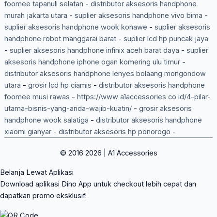
foomee tapanuli selatan
-
distributor aksesoris handphone
murah jakarta utara
-
suplier aksesoris handphone vivo bima
-
suplier aksesoris handphone wook konawe
-
suplier aksesoris
handphone robot manggarai barat
-
suplier lcd hp puncak jaya
-
suplier aksesoris handphone infinix aceh barat daya
-
suplier
aksesoris handphone iphone ogan komering ulu timur
-
distributor aksesoris handphone lenyes bolaang mongondow
utara
-
grosir lcd hp ciamis
-
distributor aksesoris handphone
foomee musi rawas
-
https://www a1accessories co id/4-pilar-
utama-bisnis-yang-anda-wajib-kuatin/
-
grosir aksesoris
handphone wook salatiga
-
distributor aksesoris handphone
xiaomi gianyar
-
distributor aksesoris hp ponorogo
-
© 2016 2026 | A1 Accessories
Belanja Lewat Aplikasi
Download aplikasi Dino App untuk checkout lebih cepat dan
dapatkan promo eksklusif!