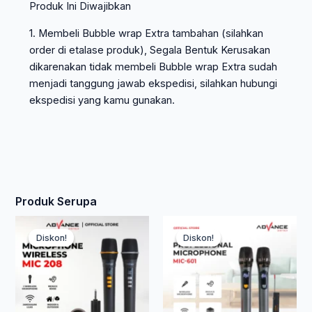
Produk Ini Diwajibkan
1. Membeli Bubble wrap Extra tambahan (silahkan
order di etalase produk), Segala Bentuk Kerusakan
dikarenakan tidak membeli Bubble wrap Extra sudah
menjadi tanggung jawab ekspedisi, silahkan hubungi
ekspedisi yang kamu gunakan.
Produk Serupa
Harga
Harga
Har
Ha
Diskon!
Diskon!
Diskon!
Diskon!
aslinya
saat
asli
saa
adalah:
ini
adal
ini
Rp 477.500.
adalah:
Rp 7
ada