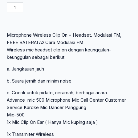
aslinya
saat
Kuantitas
adalah:
ini
Microphone
Rp 230.000.
adalah:
Advance
Rp 124.200.
MIC-
Microphone Wireless Clip On + Headset. Modulasi FM,
500
FREE BATERAI A2,Cara Modulasi FM
Mic
Wireless mic headset clip on dengan keunggulan-
Call
keunggulan sebagai berikut:
Center
Customer
a. Jangkauan jauh
Service
Clip
b. Suara jernih dan minim noise
On
c. Cocok untuk pidato, ceramah, berbagai acara.
Advance mic 500 Microphone Mic Call Center Customer
Service Karoke Mic Dancer Panggung
Mic-500
1x Mic Clip On Ear ( Hanya Mic kuping saja )
1x Transmiter Wireless