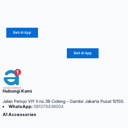
Rp
695.000
Resmi 1
Tahun
Rp
375.300
Rp
605.000
Beli di App
Rp
326.700
Beli di App
Hubungi Kami
Jalan Petojo VIY II no.38 Cideng – Gambir Jakarta Pusat 10150.
WhatsApp:
081379438004
A1 Accessories