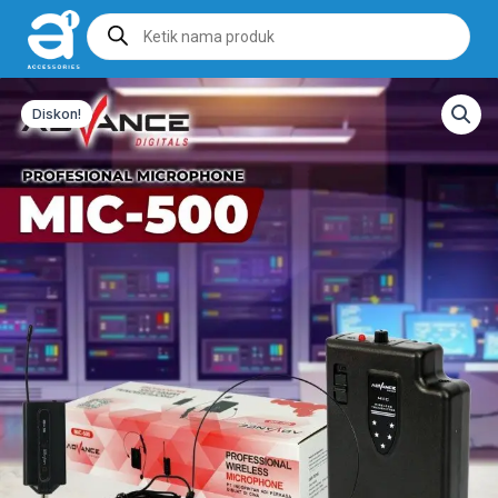
Products
search
Diskon!