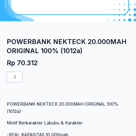
POWERBANK NEKTECK 20.000MAH
ORIGINAL 100% (1012a)
Rp
70.312
Kuantitas
POWERBANK
NEKTECK
20.000MAH
POWERBANK NEKTECK 20.000MAH ORIGINAL 100%
ORIGINAL
(1012a)
100%
(1012a)
Motif Berkarakter Labubu & Karakter
-REAL KAPASITAS 10.000mah