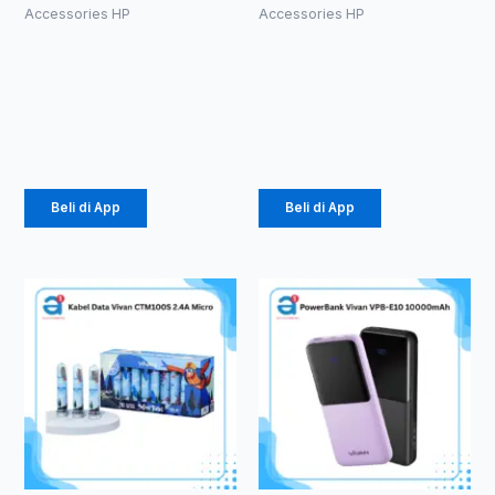
Accessories HP
Accessories HP
HF Bluetooth
Powerbank
TWS WINSI
Olike P102
WB-01 (1086)
10000mAh
Rp
39.375
Rp
105.000
Beli di App
Beli di App