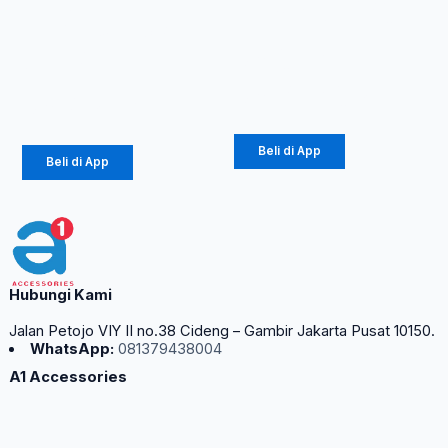
halaman
Original
Kabel (1086)
produk
Diinami P8
Rp
67.500
–
(1104)
Rp
81.562
Rp
42.750
Beli di App
Beli di App
Hubungi Kami
Jalan Petojo VIY II no.38 Cideng – Gambir Jakarta Pusat 10150.
WhatsApp:
081379438004
A1 Accessories