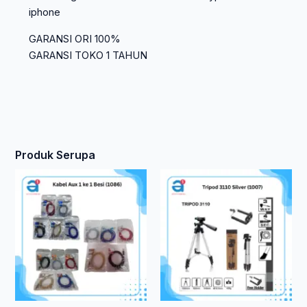
iphone
GARANSI ORI 100%
GARANSI TOKO 1 TAHUN
Produk Serupa
Produk
ini
memiliki
beberapa
varian.
Pilihan
ini
dapat