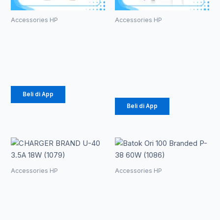
Accessories HP
Accessories HP
TWS ROBOT
Charger PD
T10S
OG-06 Murni
20W (1086)
Rp
102.000
Rp
36.562
Beli di App
Beli di App
Rentang
Produk
ini
harga:
memiliki
Accessories HP
Accessories HP
beberapa
Rp 10.890
CHARGER
Batok Ori 100
varian.
BRAND U-40
Branded P-
hingga
Pilihan
3.5A 18W
38 60W
ini
(1079)
(1086)
Rp 12.100