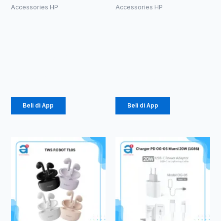
Accessories HP
Accessories HP
Kabel Data
PowerBank
Vivan
Vivan VPB-
CTM100S
E10
2.4A Micro
10000mAh
Rp
457.000
Rp
184.000
Beli di App
Beli di App