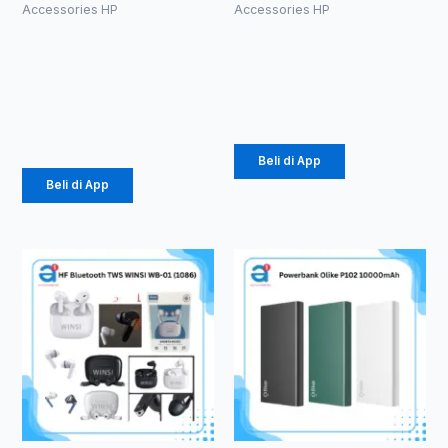
diambil
Accessories HP
Accessories HP
di
Kabel Aux 1
Tripod 3110
halaman
ke 1 Besi
Silver (1007)
produk
(1086)
Rp
26.437
Rp
4.840
Beli di App
Beli di App