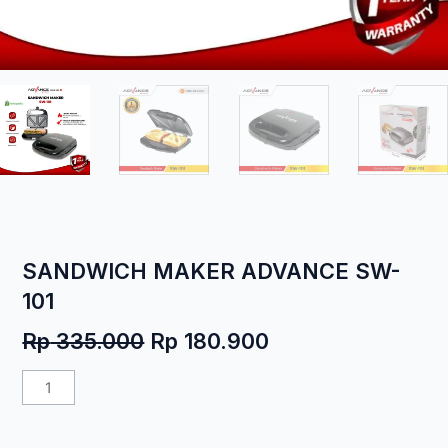
SANDWICH MAKER ADVANCE SW-
101
Harga
Harga
Rp
335.000
Rp
180.900
aslinya
saat
Kuantitas
adalah:
ini
SANDWICH
Rp 335.000.
adalah:
MAKER