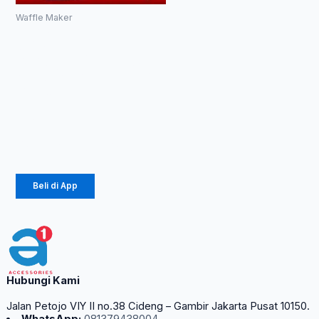
Waffle Maker
SANDWICH
MAKER
ADVANCE SW-
206
Rp
407.500
Rp
220.050
Beli di App
Hubungi Kami
Jalan Petojo VIY II no.38 Cideng – Gambir Jakarta Pusat 10150.