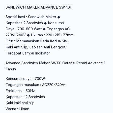
Rp 180.900.
ADVANCE
SANDWICH MAKER ADVANCE SW-101
SW-
101
Spesifi kasi : Sandwich Maker ◆
Kapasitas 2 Sandwich ◆ Konsumsi
Daya : 700-800 Watt ◆ Tegangan AC
220V~240V ◆ Ukuran : 220x215x77mm
Fitur : Memanaskan Pada Kedua Sisi,
Kaki Anti Slip, Lapisan Anti Lengket,
Terdapat Lampu Indikator
Advance Sandwich Maker SW101 Garansi Resmi Advance 1
Tahun
Konsumsi daya : 700W
Tegangan masukan : AC220-240V~
Frekuensi : 50Hz
Kapasitas : 2 Sandwich
Kaki kaki anti slip
Warna : Hitam