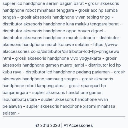
suplier lcd handphone seram bagian barat
-
grosir aksesoris
handphone robot minahasa tenggara
-
grosir acc hp sumba
tengah
-
grosir aksesoris handphone vivan tebing tinggi
-
distributor aksesoris handphone luna maluku tenggara barat
-
distributor aksesoris handphone oppo boven digoel
-
distributor aksesoris handphone murah sidoarjo
-
distributor
aksesoris handphone murah konawe selatan
-
https://www
a1accessories co id/distributor/distributor-lcd-hp-pringsewu
html
-
grosir aksesoris handphone vivo yogyakarta
-
grosir
aksesoris handphone gamen muaro jambi
-
distributor lcd hp
kubu raya
-
distributor lcd handphone padang pariaman
-
grosir
aksesoris handphone samsung sragen
-
grosir aksesoris
handphone robot lampung utara
-
grosir sparepart hp
banjarnegara
-
suplier aksesoris handphone gamen
labuhanbatu utara
-
suplier aksesoris handphone vivan
pelalawan
-
suplier aksesoris handphone xiaomi minahasa
selatan
-
© 2016 2026 | A1 Accessories