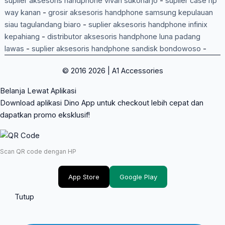
suplier aksesoris handphone vivan sukoharjo
-
suplier case hp
way kanan
-
grosir aksesoris handphone samsung kepulauan
siau tagulandang biaro
-
suplier aksesoris handphone infinix
kepahiang
-
distributor aksesoris handphone luna padang
lawas
-
suplier aksesoris handphone sandisk bondowoso
-
© 2016 2026 | A1 Accessories
Belanja Lewat Aplikasi
Download aplikasi Dino App untuk checkout lebih cepat dan
dapatkan promo eksklusif!
Scan QR code dengan HP
App Store
Google Play
Tutup