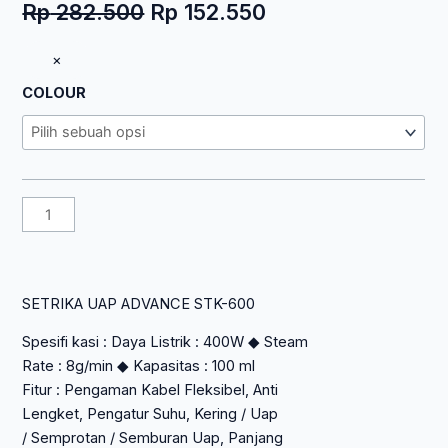
Harga
Harga
Rp
282.500
Rp
152.550
aslinya
saat
Kuantitas
×
adalah:
ini
SETRIKA
Rp 282.500.
adalah:
COLOUR
UAP
Rp 152.550.
ADVANCE
STK-
600
SETRIKA UAP ADVANCE STK-600
Spesifi kasi : Daya Listrik : 400W ◆ Steam
Rate : 8g/min ◆ Kapasitas : 100 ml
Fitur : Pengaman Kabel Fleksibel, Anti
Lengket, Pengatur Suhu, Kering / Uap
/ Semprotan / Semburan Uap, Panjang