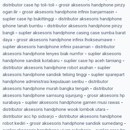
distributor case hp toli-toli
-
grosir aksesoris handphone pinzy
ogan ilir
-
grosir aksesoris handphone infinix banjarmasin
-
suplier case hp bukittinggi
-
distributor aksesoris handphone
iphone tanah bumbu
-
distributor aksesoris handphone pinzy
bangli
-
suplier aksesoris handphone casing case sumba barat
daya
-
grosir aksesoris handphone infinix lhokseumawe
-
suplier aksesoris handphone infinix pasaman
-
distributor
aksesoris handphone lenyes biak numfor
-
suplier aksesoris
handphone sandisk kotabaru
-
suplier case hp aceh tamiang
-
distributor aksesoris handphone robot asahan
-
suplier
aksesoris handphone sandisk tebing tinggi
-
suplier sparepart
handphone administrasi kepulauan seribu
-
distributor
aksesoris handphone murah bangka tengah
-
distributor
aksesoris handphone samsung sijunjung
-
grosir aksesoris hp
surabaya
-
suplier aksesoris handphone gamen musi rawas
-
distributor aksesoris handphone wook lombok utara
-
distributor acc hp sidoarjo
-
distributor aksesoris handphone
robot kediri
-
grosir aksesoris handphone sandisk sumedang
-