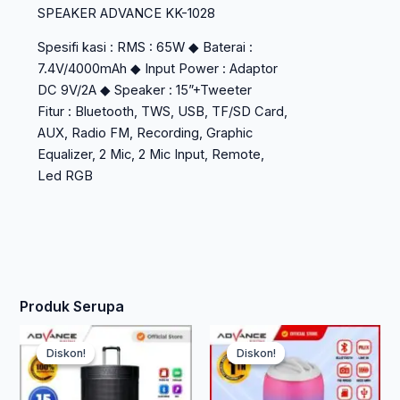
SPEAKER ADVANCE KK-1028
Spesifi kasi : RMS : 65W ◆ Baterai :
7.4V/4000mAh ◆ Input Power : Adaptor
DC 9V/2A ◆ Speaker : 15”+Tweeter
Fitur : Bluetooth, TWS, USB, TF/SD Card,
AUX, Radio FM, Recording, Graphic
Equalizer, 2 Mic, 2 Mic Input, Remote,
Led RGB
Produk Serupa
Harga
Harga
Har
Ha
Diskon!
Diskon!
Diskon!
Diskon!
aslinya
saat
asli
saa