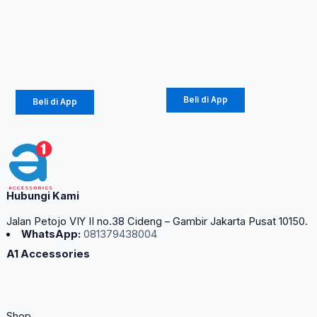
M12BT
KS-821
Rp
822.500
Rp
1.037.500
Rp
444.150
Rp
560.250
Beli di App
Beli di App
Hubungi Kami
Jalan Petojo VIY II no.38 Cideng – Gambir Jakarta Pusat 10150.
WhatsApp:
081379438004
A1 Accessories
Shop