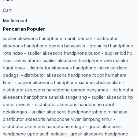
Cart
My Account
Pencarian Populer
suplier aksesoris handphone murah demak
-
distributor
aksesoris handphone gamen banyuasin
-
grosir lcd handphone
rote ndao
-
suplier aksesoris handphone buton
-
suplier lcd hp
musi rawas utara
-
suplier aksesoris handphone vivo maluku
barat daya
-
distributor aksesoris handphone infinix serdang
bedagai
-
distributor aksesoris handphone robot halmahera
timur
-
suplier aksesoris handphone xiaomi subulussalam
-
distributor aksesoris handphone gamen banyumas
-
distributor
aksesoris handphone sandisk tangerang
-
suplier aksesoris hp
bener meriah
-
distributor aksesoris handphone robot
pekalongan
-
suplier aksesoris handphone iphone minahasa
-
distributor aksesoris handphone vivan lampung timur
-
distributor aksesoris handphone nduga
-
grosir aksesoris
handphone oppo aceh selatan
-
grosir aksesoris handphone