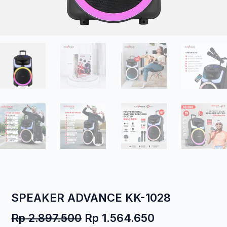
SPEAKER ADVANCE KK-1028
Harga
Harga
Rp
2.897.500
Rp
1.564.650