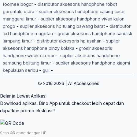
foomee bogor
-
distributor aksesoris handphone robot
gorontalo utara
-
suplier aksesoris handphone casing case
manggarai timur
-
suplier aksesoris handphone vivan kulon
progo
-
suplier aksesoris hp tulang bawang barat
-
distributor
lcd handphone magetan
-
grosir aksesoris handphone sandisk
lampung timur
-
distributor aksesoris hp asahan
-
suplier
aksesoris handphone pinzy kolaka
-
grosir aksesoris
handphone wook cirebon
-
suplier aksesoris handphone
samsung belitung timur
-
suplier aksesoris handphone xiaomi
kepulauan seribu
-
guli
-
© 2016 2026 | A1 Accessories
Belanja Lewat Aplikasi
Download aplikasi Dino App untuk checkout lebih cepat dan
dapatkan promo eksklusif!
Scan QR code dengan HP