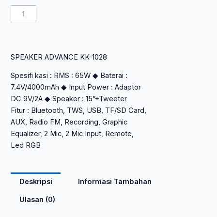
aslinya
saat
Kuantitas
adalah:
ini
SPEAKER
Rp 2.897.500.
adalah:
ADVANCE
Rp 1.564.650
KK-
SPEAKER ADVANCE KK-1028
1028
Spesifi kasi : RMS : 65W ◆ Baterai :
7.4V/4000mAh ◆ Input Power : Adaptor
DC 9V/2A ◆ Speaker : 15”+Tweeter
Fitur : Bluetooth, TWS, USB, TF/SD Card,
AUX, Radio FM, Recording, Graphic
Equalizer, 2 Mic, 2 Mic Input, Remote,
Led RGB
Deskripsi
Informasi Tambahan
Ulasan (0)