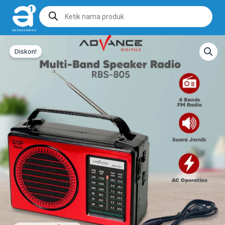
Products
search
Diskon!