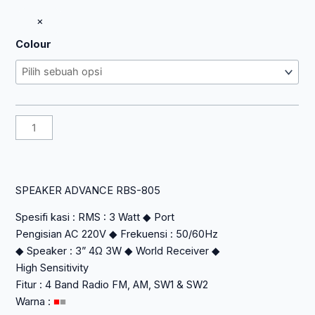
aslinya
saat
Kuantitas
×
adalah:
ini
SPEAKER
Rp 200.000.
adalah:
Colour
ADVANCE
Rp 108.000.
RBS-
805
SPEAKER ADVANCE RBS-805
Spesifi kasi : RMS : 3 Watt ◆ Port
Pengisian AC 220V ◆ Frekuensi : 50/60Hz
◆ Speaker : 3” 4Ω 3W ◆ World Receiver ◆
High Sensitivity
Fitur : 4 Band Radio FM, AM, SW1 & SW2
Warna :
■
■