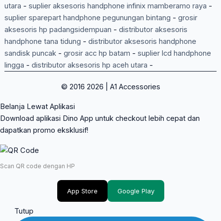
utara
-
suplier aksesoris handphone infinix mamberamo raya
-
suplier sparepart handphone pegunungan bintang
-
grosir
aksesoris hp padangsidempuan
-
distributor aksesoris
handphone tana tidung
-
distributor aksesoris handphone
sandisk puncak
-
grosir acc hp batam
-
suplier lcd handphone
lingga
-
distributor aksesoris hp aceh utara
-
© 2016 2026 | A1 Accessories
Belanja Lewat Aplikasi
Download aplikasi Dino App untuk checkout lebih cepat dan
dapatkan promo eksklusif!
Scan QR code dengan HP
App Store
Google Play
Tutup