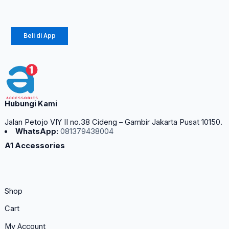
Rp
135.000
Beli di App
Hubungi Kami
Jalan Petojo VIY II no.38 Cideng – Gambir Jakarta Pusat 10150.
WhatsApp:
081379438004
A1 Accessories
Shop
Cart
My Account