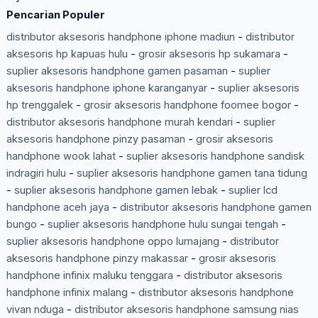
Pencarian Populer
distributor aksesoris handphone iphone madiun
-
distributor
aksesoris hp kapuas hulu
-
grosir aksesoris hp sukamara
-
suplier aksesoris handphone gamen pasaman
-
suplier
aksesoris handphone iphone karanganyar
-
suplier aksesoris
hp trenggalek
-
grosir aksesoris handphone foomee bogor
-
distributor aksesoris handphone murah kendari
-
suplier
aksesoris handphone pinzy pasaman
-
grosir aksesoris
handphone wook lahat
-
suplier aksesoris handphone sandisk
indragiri hulu
-
suplier aksesoris handphone gamen tana tidung
-
suplier aksesoris handphone gamen lebak
-
suplier lcd
handphone aceh jaya
-
distributor aksesoris handphone gamen
bungo
-
suplier aksesoris handphone hulu sungai tengah
-
suplier aksesoris handphone oppo lumajang
-
distributor
aksesoris handphone pinzy makassar
-
grosir aksesoris
handphone infinix maluku tenggara
-
distributor aksesoris
handphone infinix malang
-
distributor aksesoris handphone
vivan nduga
-
distributor aksesoris handphone samsung nias