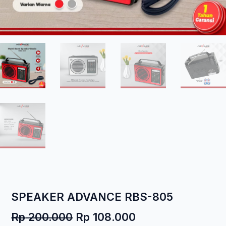
SPEAKER ADVANCE RBS-805
Harga
Harga
Rp
200.000
Rp
108.000