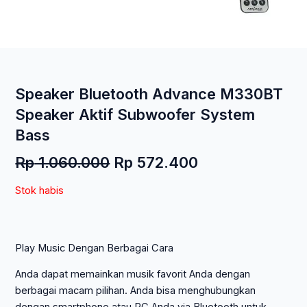
Speaker Bluetooth Advance M330BT
Speaker Aktif Subwoofer System
Bass
Harga
Harga
Rp
1.060.000
Rp
572.400
aslinya
saat
Stok habis
adalah:
ini
Rp 1.060.000.
adalah:
Rp 572.400.
Play Music Dengan Berbagai Cara
Anda dapat memainkan musik favorit Anda dengan
berbagai macam pilihan. Anda bisa menghubungkan