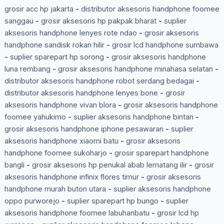
grosir acc hp jakarta
-
distributor aksesoris handphone foomee
sanggau
-
grosir aksesoris hp pakpak bharat
-
suplier
aksesoris handphone lenyes rote ndao
-
grosir aksesoris
handphone sandisk rokan hilir
-
grosir lcd handphone sumbawa
-
suplier sparepart hp sorong
-
grosir aksesoris handphone
luna rembang
-
grosir aksesoris handphone minahasa selatan
-
distributor aksesoris handphone robot serdang bedagai
-
distributor aksesoris handphone lenyes bone
-
grosir
aksesoris handphone vivan blora
-
grosir aksesoris handphone
foomee yahukimo
-
suplier aksesoris handphone bintan
-
grosir aksesoris handphone iphone pesawaran
-
suplier
aksesoris handphone xiaomi batu
-
grosir aksesoris
handphone foomee sukoharjo
-
grosir sparepart handphone
bangli
-
grosir aksesoris hp penukal abab lematang ilir
-
grosir
aksesoris handphone infinix flores timur
-
grosir aksesoris
handphone murah buton utara
-
suplier aksesoris handphone
oppo purworejo
-
suplier sparepart hp bungo
-
suplier
aksesoris handphone foomee labuhanbatu
-
grosir lcd hp