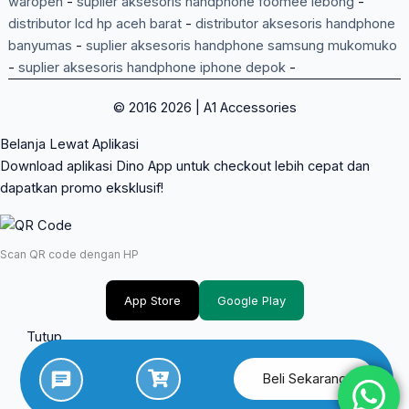
waropen
-
suplier aksesoris handphone foomee lebong
-
distributor lcd hp aceh barat
-
distributor aksesoris handphone
banyumas
-
suplier aksesoris handphone samsung mukomuko
-
suplier aksesoris handphone iphone depok
-
© 2016 2026 | A1 Accessories
Belanja Lewat Aplikasi
Download aplikasi Dino App untuk checkout lebih cepat dan
dapatkan promo eksklusif!
Scan QR code dengan HP
App Store
Google Play
Tutup
Beli Sekarang