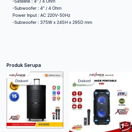
-Satellite : 4″ / 4 Ohm
-Subwoofer : 4″ / 4 Ohm
Power Input : AC 220V-50Hz
-Subwoofer : 375W x 245H x 295D mm
Produk Serupa
Harga
Harga
Ha
H
Diskon!
Diskon!
Diskon!
Diskon!
aslinya
saat
saa
as
adalah:
ini
ini
ad
Rp 8.530.000.
adalah:
ada
Rp
Rp 4.606.200.
Rp 