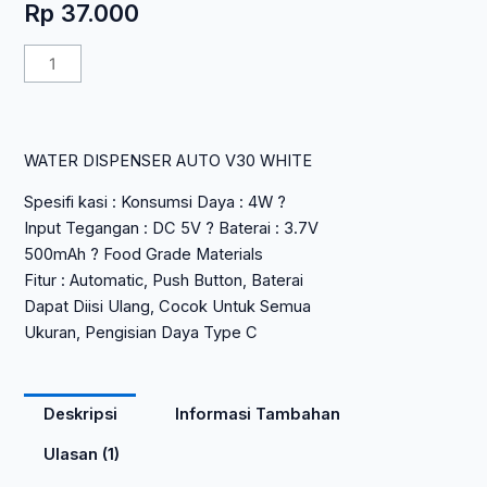
Rp
37.000
Kuantitas
WATER
DISPENSER
AUTO
WATER DISPENSER AUTO V30 WHITE
V30
WHITE
Spesifi kasi : Konsumsi Daya : 4W ?
Input Tegangan : DC 5V ? Baterai : 3.7V
500mAh ? Food Grade Materials
Fitur : Automatic, Push Button, Baterai
Dapat Diisi Ulang, Cocok Untuk Semua
Ukuran, Pengisian Daya Type C
Deskripsi
Informasi Tambahan
Ulasan (1)