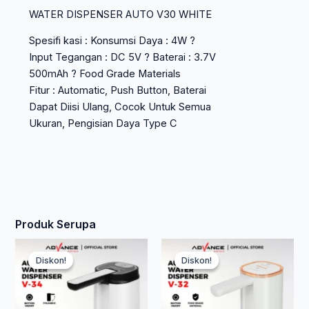
WATER DISPENSER AUTO V30 WHITE
Spesifi kasi : Konsumsi Daya : 4W ?
Input Tegangan : DC 5V ? Baterai : 3.7V
500mAh ? Food Grade Materials
Fitur : Automatic, Push Button, Baterai
Dapat Diisi Ulang, Cocok Untuk Semua
Ukuran, Pengisian Daya Type C
Produk Serupa
Harga
Harga
Harg
Harg
Diskon!
Diskon!
Diskon!
Diskon!
aslinya
saat
aslin
saat
adalah:
ini
adala
ini