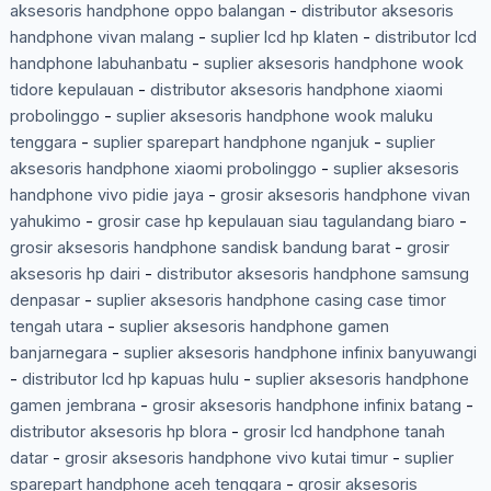
aksesoris handphone oppo balangan
-
distributor aksesoris
handphone vivan malang
-
suplier lcd hp klaten
-
distributor lcd
handphone labuhanbatu
-
suplier aksesoris handphone wook
tidore kepulauan
-
distributor aksesoris handphone xiaomi
probolinggo
-
suplier aksesoris handphone wook maluku
tenggara
-
suplier sparepart handphone nganjuk
-
suplier
aksesoris handphone xiaomi probolinggo
-
suplier aksesoris
handphone vivo pidie jaya
-
grosir aksesoris handphone vivan
yahukimo
-
grosir case hp kepulauan siau tagulandang biaro
-
grosir aksesoris handphone sandisk bandung barat
-
grosir
aksesoris hp dairi
-
distributor aksesoris handphone samsung
denpasar
-
suplier aksesoris handphone casing case timor
tengah utara
-
suplier aksesoris handphone gamen
banjarnegara
-
suplier aksesoris handphone infinix banyuwangi
-
distributor lcd hp kapuas hulu
-
suplier aksesoris handphone
gamen jembrana
-
grosir aksesoris handphone infinix batang
-
distributor aksesoris hp blora
-
grosir lcd handphone tanah
datar
-
grosir aksesoris handphone vivo kutai timur
-
suplier
sparepart handphone aceh tenggara
-
grosir aksesoris