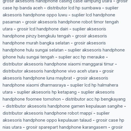
grosir aksesoris handphone casing case lampung utara
-
grosir
case hp banda aceh
-
distributor lcd hp sumbawa
-
suplier
aksesoris handphone oppo luwu
-
suplier lcd handphone
pasaman
-
grosir aksesoris handphone robot timor tengah
utara
-
grosir lcd handphone dairi
-
suplier aksesoris
handphone pinzy bengkulu tengah
-
grosir aksesoris
handphone murah bangka selatan
-
grosir aksesoris
handphone hulu sungai selatan
-
suplier aksesoris handphone
iphone hulu sungai tengah
-
suplier acc hp merauke
-
distributor aksesoris handphone xiaomi manggarai timur
-
distributor aksesoris handphone vivo aceh utara
-
grosir
aksesoris handphone luna maybrat
-
grosir aksesoris
handphone xiaomi dharmasraya
-
suplier lcd hp halmahera
utara
-
suplier aksesoris hp ketapang
-
suplier aksesoris
handphone foomee tomohon
-
distributor acc hp bengkayang
-
distributor aksesoris handphone gamen kepulauan sangihe
-
distributor aksesoris handphone robot mappi
-
suplier
aksesoris handphone oppo kepulauan talaud
-
grosir case hp
nias utara
-
grosir sparepart handphone karangasem
-
grosir