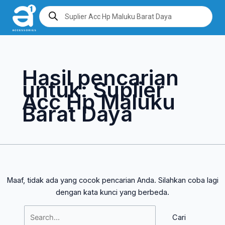
Lewati
Cari
Products
search
ke
untuk:
konten
Hasil pencarian
untuk:
Suplier
Acc Hp Maluku
Barat Daya
Maaf, tidak ada yang cocok pencarian Anda. Silahkan coba lagi
dengan kata kunci yang berbeda.