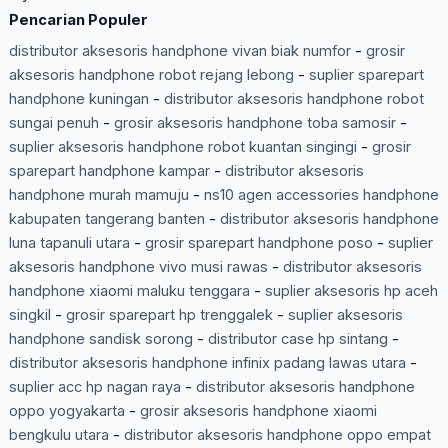
Pencarian Populer
distributor aksesoris handphone vivan biak numfor
-
grosir
aksesoris handphone robot rejang lebong
-
suplier sparepart
handphone kuningan
-
distributor aksesoris handphone robot
sungai penuh
-
grosir aksesoris handphone toba samosir
-
suplier aksesoris handphone robot kuantan singingi
-
grosir
sparepart handphone kampar
-
distributor aksesoris
handphone murah mamuju
-
ns10 agen accessories handphone
kabupaten tangerang banten
-
distributor aksesoris handphone
luna tapanuli utara
-
grosir sparepart handphone poso
-
suplier
aksesoris handphone vivo musi rawas
-
distributor aksesoris
handphone xiaomi maluku tenggara
-
suplier aksesoris hp aceh
singkil
-
grosir sparepart hp trenggalek
-
suplier aksesoris
handphone sandisk sorong
-
distributor case hp sintang
-
distributor aksesoris handphone infinix padang lawas utara
-
suplier acc hp nagan raya
-
distributor aksesoris handphone
oppo yogyakarta
-
grosir aksesoris handphone xiaomi
bengkulu utara
-
distributor aksesoris handphone oppo empat