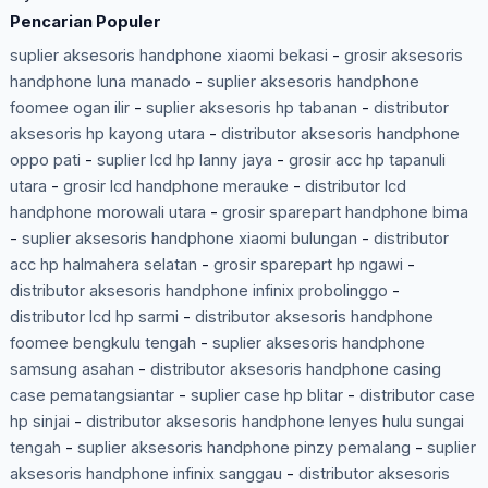
Pencarian Populer
suplier aksesoris handphone xiaomi bekasi
-
grosir aksesoris
handphone luna manado
-
suplier aksesoris handphone
foomee ogan ilir
-
suplier aksesoris hp tabanan
-
distributor
aksesoris hp kayong utara
-
distributor aksesoris handphone
oppo pati
-
suplier lcd hp lanny jaya
-
grosir acc hp tapanuli
utara
-
grosir lcd handphone merauke
-
distributor lcd
handphone morowali utara
-
grosir sparepart handphone bima
-
suplier aksesoris handphone xiaomi bulungan
-
distributor
acc hp halmahera selatan
-
grosir sparepart hp ngawi
-
distributor aksesoris handphone infinix probolinggo
-
distributor lcd hp sarmi
-
distributor aksesoris handphone
foomee bengkulu tengah
-
suplier aksesoris handphone
samsung asahan
-
distributor aksesoris handphone casing
case pematangsiantar
-
suplier case hp blitar
-
distributor case
hp sinjai
-
distributor aksesoris handphone lenyes hulu sungai
tengah
-
suplier aksesoris handphone pinzy pemalang
-
suplier
aksesoris handphone infinix sanggau
-
distributor aksesoris