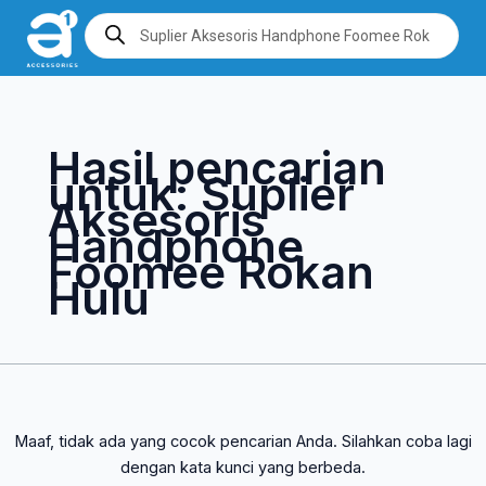
Lewati
Cari
Products
search
ke
untuk:
konten
Hasil pencarian
untuk:
Suplier
Aksesoris
Handphone
Foomee Rokan
Hulu
Maaf, tidak ada yang cocok pencarian Anda. Silahkan coba lagi
dengan kata kunci yang berbeda.