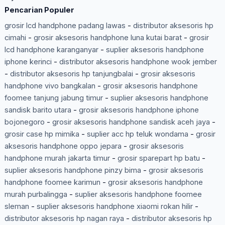
Pencarian Populer
grosir lcd handphone padang lawas
-
distributor aksesoris hp
cimahi
-
grosir aksesoris handphone luna kutai barat
-
grosir
lcd handphone karanganyar
-
suplier aksesoris handphone
iphone kerinci
-
distributor aksesoris handphone wook jember
-
distributor aksesoris hp tanjungbalai
-
grosir aksesoris
handphone vivo bangkalan
-
grosir aksesoris handphone
foomee tanjung jabung timur
-
suplier aksesoris handphone
sandisk barito utara
-
grosir aksesoris handphone iphone
bojonegoro
-
grosir aksesoris handphone sandisk aceh jaya
-
grosir case hp mimika
-
suplier acc hp teluk wondama
-
grosir
aksesoris handphone oppo jepara
-
grosir aksesoris
handphone murah jakarta timur
-
grosir sparepart hp batu
-
suplier aksesoris handphone pinzy bima
-
grosir aksesoris
handphone foomee karimun
-
grosir aksesoris handphone
murah purbalingga
-
suplier aksesoris handphone foomee
sleman
-
suplier aksesoris handphone xiaomi rokan hilir
-
distributor aksesoris hp nagan raya
-
distributor aksesoris hp