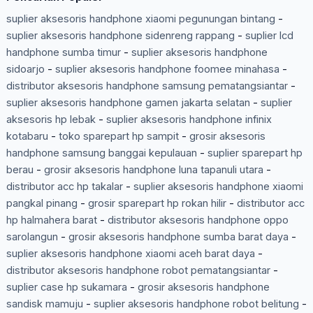
suplier aksesoris handphone xiaomi pegunungan bintang
-
suplier aksesoris handphone sidenreng rappang
-
suplier lcd
handphone sumba timur
-
suplier aksesoris handphone
sidoarjo
-
suplier aksesoris handphone foomee minahasa
-
distributor aksesoris handphone samsung pematangsiantar
-
suplier aksesoris handphone gamen jakarta selatan
-
suplier
aksesoris hp lebak
-
suplier aksesoris handphone infinix
kotabaru
-
toko sparepart hp sampit
-
grosir aksesoris
handphone samsung banggai kepulauan
-
suplier sparepart hp
berau
-
grosir aksesoris handphone luna tapanuli utara
-
distributor acc hp takalar
-
suplier aksesoris handphone xiaomi
pangkal pinang
-
grosir sparepart hp rokan hilir
-
distributor acc
hp halmahera barat
-
distributor aksesoris handphone oppo
sarolangun
-
grosir aksesoris handphone sumba barat daya
-
suplier aksesoris handphone xiaomi aceh barat daya
-
distributor aksesoris handphone robot pematangsiantar
-
suplier case hp sukamara
-
grosir aksesoris handphone
sandisk mamuju
-
suplier aksesoris handphone robot belitung
-