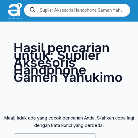
Lewati
Cari
Products
search
ke
untuk:
konten
Hasil pencarian
untuk:
Suplier
Aksesoris
Handphone
Gamen Yahukimo
Maaf, tidak ada yang cocok pencarian Anda. Silahkan coba lagi
dengan kata kunci yang berbeda.