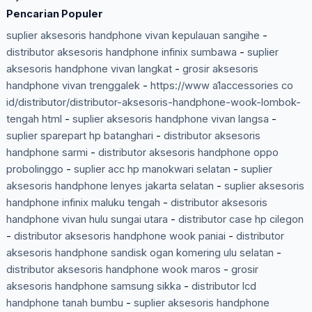
Pencarian Populer
suplier aksesoris handphone vivan kepulauan sangihe
-
distributor aksesoris handphone infinix sumbawa
-
suplier
aksesoris handphone vivan langkat
-
grosir aksesoris
handphone vivan trenggalek
-
https://www a1accessories co
id/distributor/distributor-aksesoris-handphone-wook-lombok-
tengah html
-
suplier aksesoris handphone vivan langsa
-
suplier sparepart hp batanghari
-
distributor aksesoris
handphone sarmi
-
distributor aksesoris handphone oppo
probolinggo
-
suplier acc hp manokwari selatan
-
suplier
aksesoris handphone lenyes jakarta selatan
-
suplier aksesoris
handphone infinix maluku tengah
-
distributor aksesoris
handphone vivan hulu sungai utara
-
distributor case hp cilegon
-
distributor aksesoris handphone wook paniai
-
distributor
aksesoris handphone sandisk ogan komering ulu selatan
-
distributor aksesoris handphone wook maros
-
grosir
aksesoris handphone samsung sikka
-
distributor lcd
handphone tanah bumbu
-
suplier aksesoris handphone