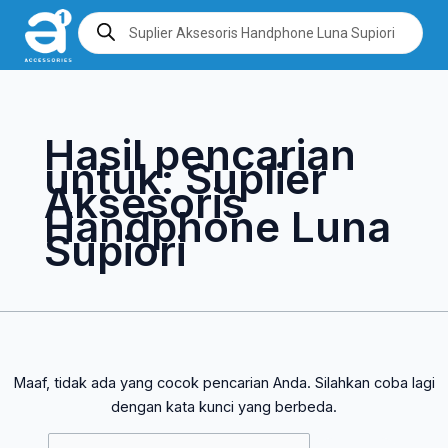
Lewati
Cari
Products
search
ke
untuk:
konten
Hasil pencarian
untuk:
Suplier
Aksesoris
Handphone Luna
Supiori
Maaf, tidak ada yang cocok pencarian Anda. Silahkan coba lagi
dengan kata kunci yang berbeda.