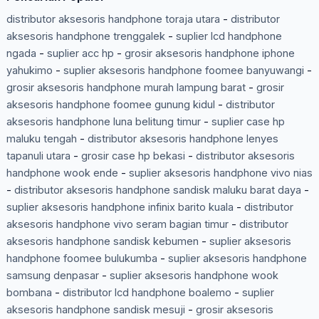
distributor aksesoris handphone toraja utara
-
distributor
aksesoris handphone trenggalek
-
suplier lcd handphone
ngada
-
suplier acc hp
-
grosir aksesoris handphone iphone
yahukimo
-
suplier aksesoris handphone foomee banyuwangi
-
grosir aksesoris handphone murah lampung barat
-
grosir
aksesoris handphone foomee gunung kidul
-
distributor
aksesoris handphone luna belitung timur
-
suplier case hp
maluku tengah
-
distributor aksesoris handphone lenyes
tapanuli utara
-
grosir case hp bekasi
-
distributor aksesoris
handphone wook ende
-
suplier aksesoris handphone vivo nias
-
distributor aksesoris handphone sandisk maluku barat daya
-
suplier aksesoris handphone infinix barito kuala
-
distributor
aksesoris handphone vivo seram bagian timur
-
distributor
aksesoris handphone sandisk kebumen
-
suplier aksesoris
handphone foomee bulukumba
-
suplier aksesoris handphone
samsung denpasar
-
suplier aksesoris handphone wook
bombana
-
distributor lcd handphone boalemo
-
suplier
aksesoris handphone sandisk mesuji
-
grosir aksesoris