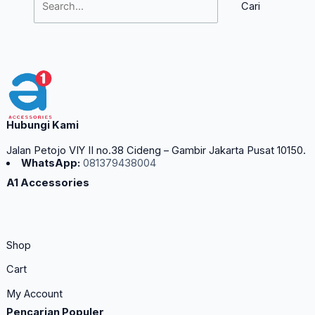
Hubungi Kami
Jalan Petojo VIY II no.38 Cideng – Gambir Jakarta Pusat 10150.
WhatsApp:
081379438004
A1 Accessories
Shop
Cart
My Account
Pencarian Populer