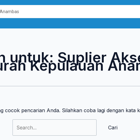
Cari
untuk:
n untuk:
Suplier Aks
rah Kepulauan An
ng cocok pencarian Anda. Silahkan coba lagi dengan kata 