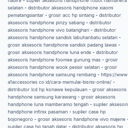
nabire
-
suplier aksesoris handphone robot halmahera
selatan
-
distributor aksesoris handphone xiaomi
pematangsiantar
-
grosir acc hp sintang
-
distributor
aksesoris handphone pinzy sabang
-
distributor
aksesoris handphone vivo batanghari
-
distributor
aksesoris handphone sandisk labuhanbatu selatan
-
grosir aksesoris handphone sandisk padang lawas
-
grosir aksesoris handphone luna ende
-
distributor
aksesoris handphone foomee gunung mas
-
grosir
aksesoris handphone wook pesisir selatan
-
grosir
aksesoris handphone samsung rembang
-
https://www
a1accessories co id/cara-memulai-bisnis-online/
-
distributor lcd hp konawe kepulauan
-
grosir aksesoris
handphone samsung karawang
-
grosir aksesoris
handphone luna mamberamo tengah
-
suplier aksesori
handphone infinix pasaman
-
suplier case hp
bojonegoro
-
grosir aksesoris handphone vivo majene
suplier case hp tanah datar
-
distributor aksesoris hp