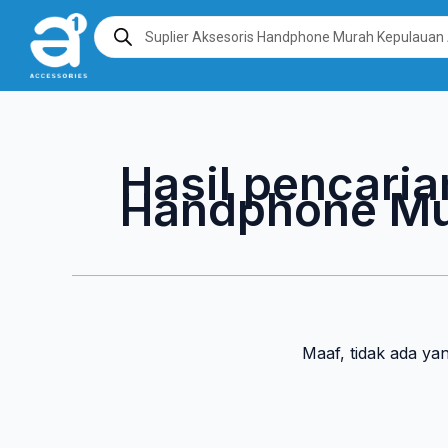
Lewati
Products
search
ke
konten
Hasil pencaria
Handphone Mu
Maaf, tidak ada ya