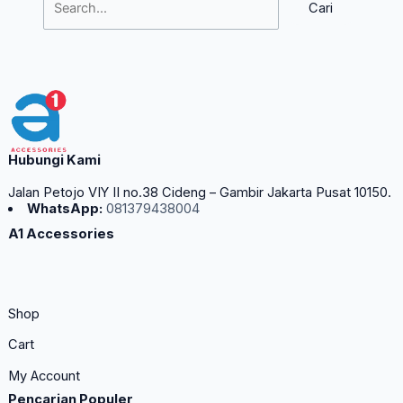
Hubungi Kami
Jalan Petojo VIY II no.38 Cideng – Gambir Jakarta Pusat 10150.
WhatsApp:
081379438004
A1 Accessories
Shop
Cart
My Account
Pencarian Populer