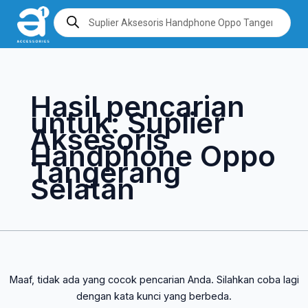
Lewati
Cari
Products
search
ke
untuk:
konten
Hasil pencarian
untuk:
Suplier
Aksesoris
Handphone Oppo
Tangerang
Selatan
Maaf, tidak ada yang cocok pencarian Anda. Silahkan coba lagi
dengan kata kunci yang berbeda.