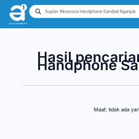
Lewati
Products
search
ke
konten
Hasil pencaria
Handphone Sa
Maaf, tidak ada ya