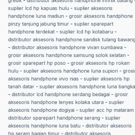
gresik
-
distributor aksesoris handphone infinix batang
suplier lcd hp kapuas hulu
-
suplier aksesoris
handphone luna madiun
-
grosir aksesoris handphone
pinzy tanjung jabung timur
-
suplier sparepart
handphone terdekat
-
suplier lcd hp kotabaru
-
distributor aksesoris handphone sandisk tulang bawan
-
distributor aksesoris handphone vivan sumbawa
-
grosir aksesoris handphone samsung solok selatan
-
grosir sparepart hp poso
-
grosir aksesoris hp rokan
hulu
-
suplier aksesoris handphone luna supiori
-
grosi
aksesoris handphone vivo nias
-
suplier aksesoris hp
tanah datar
-
suplier aksesoris handphone luna bangk
-
distributor lcd handphone serdang bedagai
-
grosir
aksesoris handphone lenyes kolaka utara
-
suplier
aksesoris handphone dogiyai
-
suplier acc hp mataram
distributor sparepart handphone serang
-
suplier
aksesoris handphone luna batu
-
distributor aksesoris
hp seram bagian timur
-
distributor aksesoris