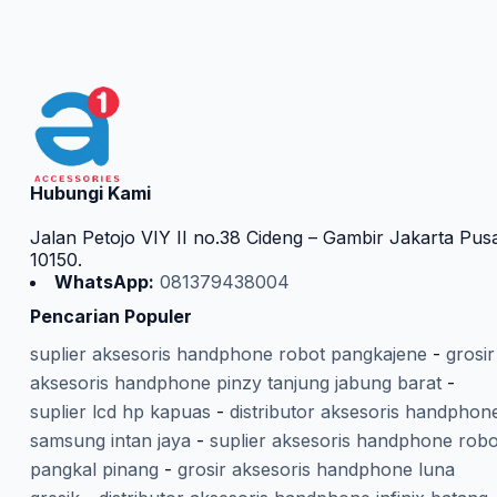
Hubungi Kami
Jalan Petojo VIY II no.38 Cideng – Gambir Jakarta Pus
10150.
WhatsApp:
081379438004
Pencarian Populer
suplier aksesoris handphone robot pangkajene
-
grosir
aksesoris handphone pinzy tanjung jabung barat
-
suplier lcd hp kapuas
-
distributor aksesoris handphon
samsung intan jaya
-
suplier aksesoris handphone robo
pangkal pinang
-
grosir aksesoris handphone luna