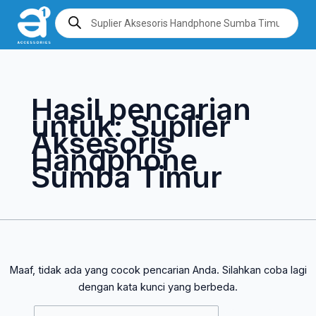
Lewati
Cari
Products
search
ke
untuk:
konten
Hasil pencarian
untuk:
Suplier
Aksesoris
Handphone
Sumba Timur
Maaf, tidak ada yang cocok pencarian Anda. Silahkan coba lagi
dengan kata kunci yang berbeda.