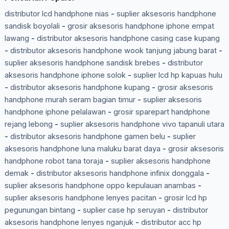
distributor lcd handphone nias
-
suplier aksesoris handphone
sandisk boyolali
-
grosir aksesoris handphone iphone empat
lawang
-
distributor aksesoris handphone casing case kupang
-
distributor aksesoris handphone wook tanjung jabung barat
-
suplier aksesoris handphone sandisk brebes
-
distributor
aksesoris handphone iphone solok
-
suplier lcd hp kapuas hulu
-
distributor aksesoris handphone kupang
-
grosir aksesoris
handphone murah seram bagian timur
-
suplier aksesoris
handphone iphone pelalawan
-
grosir sparepart handphone
rejang lebong
-
suplier aksesoris handphone vivo tapanuli utara
-
distributor aksesoris handphone gamen belu
-
suplier
aksesoris handphone luna maluku barat daya
-
grosir aksesoris
handphone robot tana toraja
-
suplier aksesoris handphone
demak
-
distributor aksesoris handphone infinix donggala
-
suplier aksesoris handphone oppo kepulauan anambas
-
suplier aksesoris handphone lenyes pacitan
-
grosir lcd hp
pegunungan bintang
-
suplier case hp seruyan
-
distributor
aksesoris handphone lenyes nganjuk
-
distributor acc hp