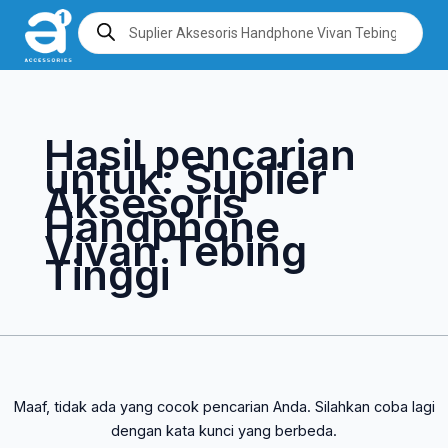
Lewati
Cari
Products
search
ke
untuk:
konten
Hasil pencarian
untuk:
Suplier
Aksesoris
Handphone
Vivan Tebing
Tinggi
Maaf, tidak ada yang cocok pencarian Anda. Silahkan coba lagi
dengan kata kunci yang berbeda.