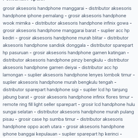
grosir aksesoris handphone manggarai
-
distributor aksesoris
handphone iphone pemalang
-
grosir aksesoris handphone
wook mimika
-
distributor aksesoris handphone infinix gowa
-
grosir aksesoris handphone manggarai barat
-
suplier acc hp
kediri
-
grosir aksesoris handphone murah blitar
-
distributor
aksesoris handphone sandisk donggala
-
distributor sparepart
hp pasuruan
-
grosir aksesoris handphone gamen katingan
-
distributor aksesoris handphone pinzy bengkulu
-
distributor
aksesoris handphone gamen deiyai
-
distributor acc hp
lamongan
-
suplier aksesoris handphone lenyes lombok timur
-
suplier aksesoris handphone murah bengkulu tengah
-
distributor sparepart handphone sigi
-
suplier lcd hp tanjung
jabung barat
-
grosir aksesoris handphone infinix flores timur
-
remote ring fill light seller sparepart
-
grosir lcd handphone hulu
sungai selatan
-
distributor aksesoris handphone murah pulang
pisau
-
grosir case hp sumba timur
-
distributor aksesoris
handphone oppo aceh utara
-
grosir aksesoris handphone
iphone banggai kepulauan
-
suplier sparepart hp kerinci
-