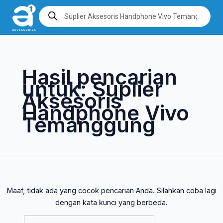
Lewati
Cari
Products
search
ke
untuk:
konten
Hasil pencarian
untuk:
Suplier
Aksesoris
Handphone Vivo
Temanggung
Maaf, tidak ada yang cocok pencarian Anda. Silahkan coba lagi
dengan kata kunci yang berbeda.