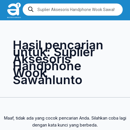
Lewati
Cari
Products
search
ke
untuk:
konten
Hasil pencarian
untuk:
Suplier
Aksesoris
Handphone
Wook
Sawahlunto
Maaf, tidak ada yang cocok pencarian Anda. Silahkan coba lagi
dengan kata kunci yang berbeda.