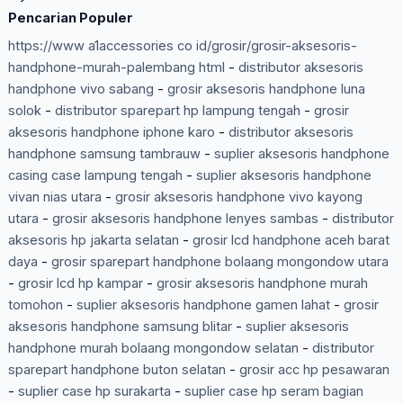
Pencarian Populer
https://www a1accessories co id/grosir/grosir-aksesoris-
handphone-murah-palembang html
-
distributor aksesoris
handphone vivo sabang
-
grosir aksesoris handphone luna
solok
-
distributor sparepart hp lampung tengah
-
grosir
aksesoris handphone iphone karo
-
distributor aksesoris
handphone samsung tambrauw
-
suplier aksesoris handphone
casing case lampung tengah
-
suplier aksesoris handphone
vivan nias utara
-
grosir aksesoris handphone vivo kayong
utara
-
grosir aksesoris handphone lenyes sambas
-
distributor
aksesoris hp jakarta selatan
-
grosir lcd handphone aceh barat
daya
-
grosir sparepart handphone bolaang mongondow utara
-
grosir lcd hp kampar
-
grosir aksesoris handphone murah
tomohon
-
suplier aksesoris handphone gamen lahat
-
grosir
aksesoris handphone samsung blitar
-
suplier aksesoris
handphone murah bolaang mongondow selatan
-
distributor
sparepart handphone buton selatan
-
grosir acc hp pesawaran
-
suplier case hp surakarta
-
suplier case hp seram bagian