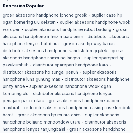
Pencarian Populer
grosir aksesoris handphone iphone gresik
-
suplier case hp
ogan komering ulu selatan
-
suplier aksesoris handphone wook
waropen
-
suplier aksesoris handphone robot badung
-
grosir
aksesoris handphone infinix muara enim
-
distributor aksesoris
handphone lenyes batubara
-
grosir case hp way kanan
-
distributor aksesoris handphone sandisk trenggalek
-
grosir
aksesoris handphone samsung langsa
-
suplier sparepart hp
payakumbuh
-
distributor sparepart handphone karo
-
distributor aksesoris hp sungai penuh
-
suplier aksesoris
handphone luna gunung mas
-
distributor aksesoris handphone
pinzy ende
-
suplier aksesoris handphone wook ogan
komering ulu
-
distributor aksesoris handphone lenyes
penajam paser utara
-
grosir aksesoris handphone xiaomi
maybrat
-
distributor aksesoris handphone casing case lombok
barat
-
grosir aksesoris hp muara enim
-
suplier aksesoris
handphone bolaang mongondow utara
-
distributor aksesoris
handphone lenyes tanjungbalai
-
grosir aksesoris handphone