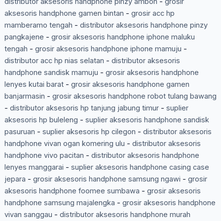
distributor aksesoris handphone pinzy ambon
-
grosir
aksesoris handphone gamen bintan
-
grosir acc hp
mamberamo tengah
-
distributor aksesoris handphone pinzy
pangkajene
-
grosir aksesoris handphone iphone maluku
tengah
-
grosir aksesoris handphone iphone mamuju
-
distributor acc hp nias selatan
-
distributor aksesoris
handphone sandisk mamuju
-
grosir aksesoris handphone
lenyes kutai barat
-
grosir aksesoris handphone gamen
banjarmasin
-
grosir aksesoris handphone robot tulang bawang
-
distributor aksesoris hp tanjung jabung timur
-
suplier
aksesoris hp buleleng
-
suplier aksesoris handphone sandisk
pasuruan
-
suplier aksesoris hp cilegon
-
distributor aksesoris
handphone vivan ogan komering ulu
-
distributor aksesoris
handphone vivo pacitan
-
distributor aksesoris handphone
lenyes manggarai
-
suplier aksesoris handphone casing case
jepara
-
grosir aksesoris handphone samsung ngawi
-
grosir
aksesoris handphone foomee sumbawa
-
grosir aksesoris
handphone samsung majalengka
-
grosir aksesoris handphone
vivan sanggau
-
distributor aksesoris handphone murah