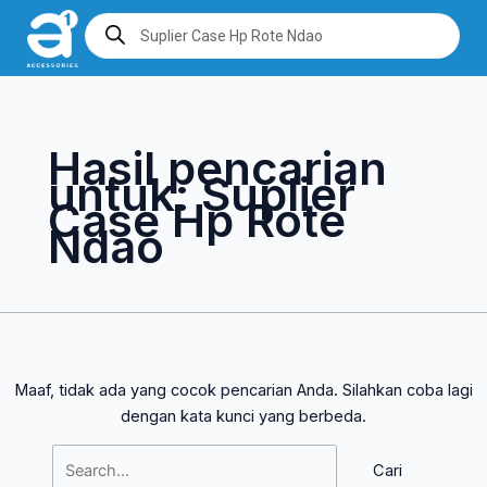
Lewati
Cari
Products
search
ke
untuk:
konten
Hasil pencarian
untuk:
Suplier
Case Hp Rote
Ndao
Maaf, tidak ada yang cocok pencarian Anda. Silahkan coba lagi
dengan kata kunci yang berbeda.