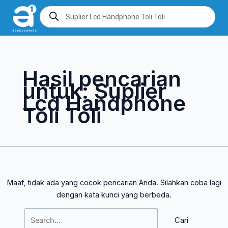
Lewati
Cari
Products
search
ke
untuk:
konten
Hasil pencarian
untuk:
Suplier
Lcd Handphone
Toli Toli
Maaf, tidak ada yang cocok pencarian Anda. Silahkan coba lagi
dengan kata kunci yang berbeda.