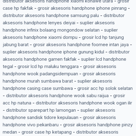
distributor aksesoris handphone xiaomi konawe utara
-
grosir
case hp fakfak
-
grosir aksesoris handphone iphone pinrang
-
distributor aksesoris handphone samsung palu
-
distributor
aksesoris handphone lenyes deiyai
-
suplier aksesoris
handphone infinix bolaang mongondow selatan
-
suplier
aksesoris handphone xiaomi dompu
-
grosir lcd hp tanjung
jabung barat
-
grosir aksesoris handphone foomee intan jaya
-
suplier aksesoris handphone iphone gunung kidul
-
distributor
aksesoris handphone gamen fakfak
-
suplier lcd handphone
tegal
-
grosir lcd hp maluku tenggara
-
grosir aksesoris
handphone wook padangsidempuan
-
grosir aksesoris
handphone murah sumbawa barat
-
suplier aksesoris
handphone casing case sumbawa
-
grosir acc hp solok selatan
-
distributor aksesoris handphone wook sabu raijua
-
grosir
acc hp natuna
-
distributor aksesoris handphone wook ogan ilir
-
distributor sparepart hp lamongan
-
suplier aksesoris
handphone sandisk tidore kepulauan
-
grosir aksesoris
handphone vivo pekanbaru
-
grosir aksesoris handphone pinzy
medan
-
grosir case hp ketapang
-
distributor aksesoris