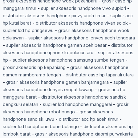
grosir aksesoris handphone wook pekanbaru
-
grosir case hp
manggarai timur
-
suplier aksesoris handphone vivo supiori
-
distributor aksesoris handphone pinzy aceh timur
-
suplier acc
hp kutai barat
-
distributor aksesoris handphone vivan solok
-
suplier lcd hp pringsewu
-
grosir aksesoris handphone wook
pelalawan
-
suplier aksesoris handphone lenyes aceh tenggara
-
suplier aksesoris handphone gamen aceh besar
-
distributor
aksesoris handphone iphone kepulauan aru
-
suplier aksesoris
hp
-
suplier aksesoris handphone samsung sumba tengah
-
grosir aksesoris hp kepahiang
-
grosir aksesoris handphone
gamen mamberamo tengah
-
distributor case hp tapanuli utara
-
grosir aksesoris handphone gamen banjarnegara
-
suplier
aksesoris handphone lenyes empat lawang
-
grosir acc hp
manggarai barat
-
distributor aksesoris handphone sandisk
bengkulu selatan
-
suplier lcd handphone manggarai
-
grosir
aksesoris handphone robot bungo
-
grosir aksesoris
handphone sandisk luwu
-
distributor acc hp aceh timur
-
suplier lcd handphone bone bolango
-
distributor aksesoris hp
lombok barat
-
grosir aksesoris handphone xiaomi purwakarta