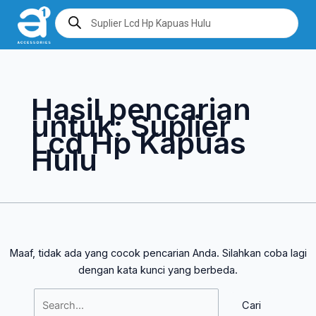
Lewati
Cari
Products
search
ke
untuk:
konten
Hasil pencarian
untuk:
Suplier
Lcd Hp Kapuas
Hulu
Maaf, tidak ada yang cocok pencarian Anda. Silahkan coba lagi
dengan kata kunci yang berbeda.