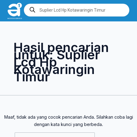
Lewati
Cari
Products
search
ke
untuk:
konten
Hasil pencarian
untuk:
Suplier
Lcd Hp
Kotawaringin
Timur
Maaf, tidak ada yang cocok pencarian Anda. Silahkan coba lagi
dengan kata kunci yang berbeda.