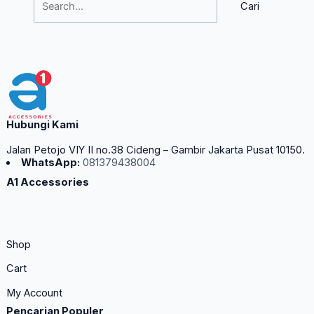
Hubungi Kami
Jalan Petojo VIY II no.38 Cideng – Gambir Jakarta Pusat 10150.
WhatsApp:
081379438004
A1 Accessories
Shop
Cart
My Account
Pencarian Populer