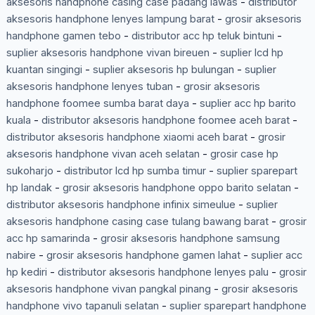
aksesoris handphone casing case padang lawas
-
distributor
aksesoris handphone lenyes lampung barat
-
grosir aksesoris
handphone gamen tebo
-
distributor acc hp teluk bintuni
-
suplier aksesoris handphone vivan bireuen
-
suplier lcd hp
kuantan singingi
-
suplier aksesoris hp bulungan
-
suplier
aksesoris handphone lenyes tuban
-
grosir aksesoris
handphone foomee sumba barat daya
-
suplier acc hp barito
kuala
-
distributor aksesoris handphone foomee aceh barat
-
distributor aksesoris handphone xiaomi aceh barat
-
grosir
aksesoris handphone vivan aceh selatan
-
grosir case hp
sukoharjo
-
distributor lcd hp sumba timur
-
suplier sparepart
hp landak
-
grosir aksesoris handphone oppo barito selatan
-
distributor aksesoris handphone infinix simeulue
-
suplier
aksesoris handphone casing case tulang bawang barat
-
grosir
acc hp samarinda
-
grosir aksesoris handphone samsung
nabire
-
grosir aksesoris handphone gamen lahat
-
suplier acc
hp kediri
-
distributor aksesoris handphone lenyes palu
-
grosir
aksesoris handphone vivan pangkal pinang
-
grosir aksesoris
handphone vivo tapanuli selatan
-
suplier sparepart handphone