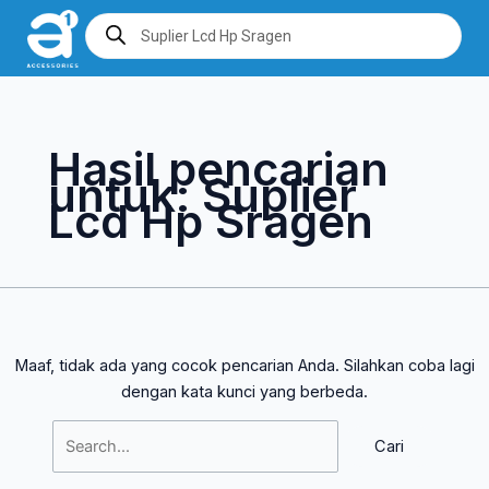
Lewati
Cari
Products
search
ke
untuk:
konten
Hasil pencarian
untuk:
Suplier
Lcd Hp Sragen
Maaf, tidak ada yang cocok pencarian Anda. Silahkan coba lagi
dengan kata kunci yang berbeda.