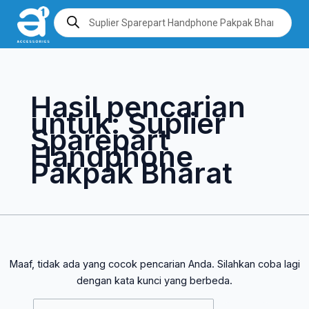
Lewati
Cari
Products
search
ke
untuk:
konten
Hasil pencarian
untuk:
Suplier
Sparepart
Handphone
Pakpak Bharat
Maaf, tidak ada yang cocok pencarian Anda. Silahkan coba lagi
dengan kata kunci yang berbeda.