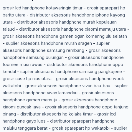
grosir lcd handphone kotawaringin timur
-
grosir sparepart hp
barito utara
-
distributor aksesoris handphone iphone kayong
utara
-
distributor aksesoris handphone murah kepulauan
talaud
-
distributor aksesoris handphone xiaomi mamuju utara
-
grosir aksesoris handphone gamen ogan komering ulu selatan
-
suplier aksesoris handphone murah sragen
-
suplier
aksesoris handphone samsung rembang
-
grosir aksesoris
handphone samsung bulungan
-
grosir aksesoris handphone
foomee musi rawas
-
distributor aksesoris handphone oppo
kendal
-
suplier aksesoris handphone samsung pangkajene
-
grosir case hp nias utara
-
grosir aksesoris handphone wook
wakatobi
-
grosir aksesoris handphone vivan bau-bau
-
suplier
aksesoris handphone vivan lamandau
-
grosir aksesoris
handphone gamen mamuju
-
grosir aksesoris handphone
xiaomi puncak jaya
-
grosir aksesoris handphone oppo tanjung
pinang
-
distributor aksesoris hp kolaka timur
-
grosir lcd
handphone gayo lues
-
distributor sparepart handphone
maluku tenggara barat
-
grosir sparepart hp wakatobi
-
suplier