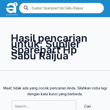
Lewati
Cari
Products
search
ke
untuk:
konten
Hasil pencarian
untuk:
Suplier
Sparepart Hp
Sabu Raijua
Maaf, tidak ada yang cocok pencarian Anda. Silahkan coba lagi
dengan kata kunci yang berbeda.