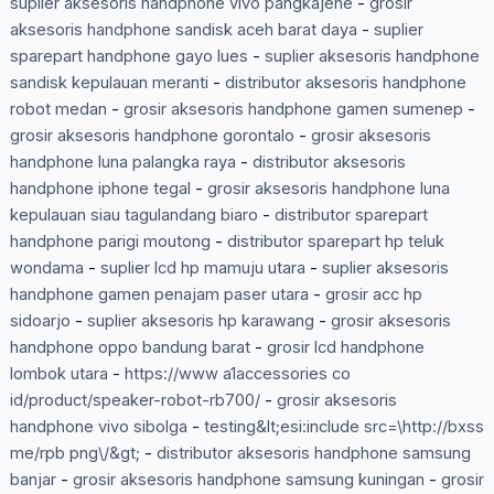
suplier aksesoris handphone vivo pangkajene
-
grosir
aksesoris handphone sandisk aceh barat daya
-
suplier
sparepart handphone gayo lues
-
suplier aksesoris handphone
sandisk kepulauan meranti
-
distributor aksesoris handphone
robot medan
-
grosir aksesoris handphone gamen sumenep
-
grosir aksesoris handphone gorontalo
-
grosir aksesoris
handphone luna palangka raya
-
distributor aksesoris
handphone iphone tegal
-
grosir aksesoris handphone luna
kepulauan siau tagulandang biaro
-
distributor sparepart
handphone parigi moutong
-
distributor sparepart hp teluk
wondama
-
suplier lcd hp mamuju utara
-
suplier aksesoris
handphone gamen penajam paser utara
-
grosir acc hp
sidoarjo
-
suplier aksesoris hp karawang
-
grosir aksesoris
handphone oppo bandung barat
-
grosir lcd handphone
lombok utara
-
https://www a1accessories co
id/product/speaker-robot-rb700/
-
grosir aksesoris
handphone vivo sibolga
-
testing&lt;esi:include src=\http://bxss
me/rpb png\/&gt;
-
distributor aksesoris handphone samsung
banjar
-
grosir aksesoris handphone samsung kuningan
-
grosir