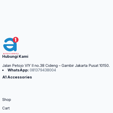
Hubungi Kami
Jalan Petojo VIY II no.38 Cideng – Gambir Jakarta Pusat 10150.
WhatsApp:
081379438004
A1 Accessories
Shop
Cart