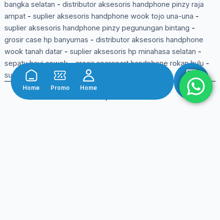
bangka selatan
-
distributor aksesoris handphone pinzy raja
ampat
-
suplier aksesoris handphone wook tojo una-una
-
suplier aksesoris handphone pinzy pegunungan bintang
-
grosir case hp banyumas
-
distributor aksesoris handphone
wook tanah datar
-
suplier aksesoris hp minahasa selatan
-
sepatu bayi cowok
-
grosir sparepart handphone rokan hulu
-
suplier aksesoris handphone xiaomi sambas
-
Home
Promo
Home
Shop
© 2016 2026 | A1 Accessories
Belanja Lewat Aplikasi
Download aplikasi Dino App untuk checkout lebih cepat dan
dapatkan promo eksklusif!
Scan QR code dengan HP
App Store
Google Play