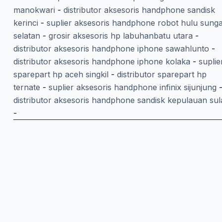
manokwari
-
distributor aksesoris handphone sandisk
kerinci
-
suplier aksesoris handphone robot hulu sunga
selatan
-
grosir aksesoris hp labuhanbatu utara
-
distributor aksesoris handphone iphone sawahlunto
-
distributor aksesoris handphone iphone kolaka
-
suplie
sparepart hp aceh singkil
-
distributor sparepart hp
ternate
-
suplier aksesoris handphone infinix sijunjung
distributor aksesoris handphone sandisk kepulauan sul
-
Belanja Lewat Aplikasi
Download aplikasi Dino App untuk checkout lebih cepat d
Scan QR code dengan HP