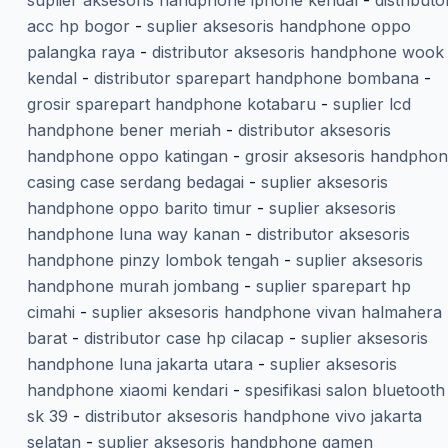
suplier aksesoris handphone iphone kendal
-
distributo
acc hp bogor
-
suplier aksesoris handphone oppo
palangka raya
-
distributor aksesoris handphone wook
kendal
-
distributor sparepart handphone bombana
-
grosir sparepart handphone kotabaru
-
suplier lcd
handphone bener meriah
-
distributor aksesoris
handphone oppo katingan
-
grosir aksesoris handpho
casing case serdang bedagai
-
suplier aksesoris
handphone oppo barito timur
-
suplier aksesoris
handphone luna way kanan
-
distributor aksesoris
handphone pinzy lombok tengah
-
suplier aksesoris
handphone murah jombang
-
suplier sparepart hp
cimahi
-
suplier aksesoris handphone vivan halmahera
barat
-
distributor case hp cilacap
-
suplier aksesoris
handphone luna jakarta utara
-
suplier aksesoris
handphone xiaomi kendari
-
spesifikasi salon bluetooth
sk 39
-
distributor aksesoris handphone vivo jakarta
selatan
-
suplier aksesoris handphone gamen