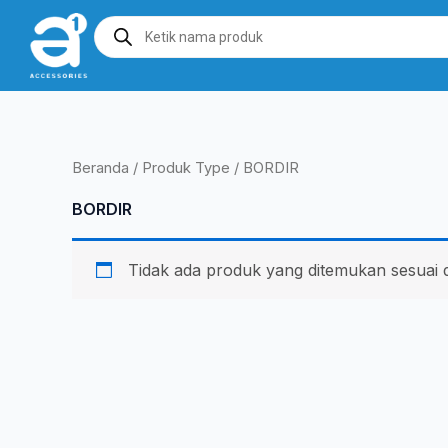
Lewati
Products
search
ke
konten
Beranda
/ Produk Type / BORDIR
BORDIR
Tidak ada produk yang ditemukan sesuai 