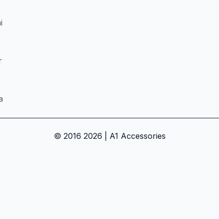
i
r
-
a
© 2016 2026 | A1 Accessories
an dapatkan promo eksklusif!