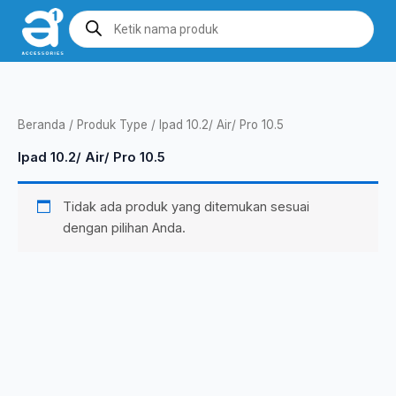
Lewati
Products
search
ke
konten
Beranda
/ Produk Type / Ipad 10.2/ Air/ Pro 10.5
Ipad 10.2/ Air/ Pro 10.5
Tidak ada produk yang ditemukan sesuai
dengan pilihan Anda.