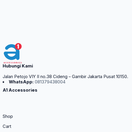
Hubungi Kami
Jalan Petojo VIY II no.38 Cideng – Gambir Jakarta Pusat 10150.
WhatsApp:
081379438004
A1 Accessories
Shop
Cart