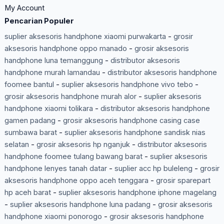
My Account
Pencarian Populer
suplier aksesoris handphone xiaomi purwakarta
-
grosir
aksesoris handphone oppo manado
-
grosir aksesoris
handphone luna temanggung
-
distributor aksesoris
handphone murah lamandau
-
distributor aksesoris handphone
foomee bantul
-
suplier aksesoris handphone vivo tebo
-
grosir aksesoris handphone murah alor
-
suplier aksesoris
handphone xiaomi tolikara
-
distributor aksesoris handphone
gamen padang
-
grosir aksesoris handphone casing case
sumbawa barat
-
suplier aksesoris handphone sandisk nias
selatan
-
grosir aksesoris hp nganjuk
-
distributor aksesoris
handphone foomee tulang bawang barat
-
suplier aksesoris
handphone lenyes tanah datar
-
suplier acc hp buleleng
-
grosir
aksesoris handphone oppo aceh tenggara
-
grosir sparepart
hp aceh barat
-
suplier aksesoris handphone iphone magelang
-
suplier aksesoris handphone luna padang
-
grosir aksesoris
handphone xiaomi ponorogo
-
grosir aksesoris handphone