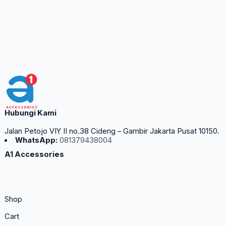
Hubungi Kami
Jalan Petojo VIY II no.38 Cideng – Gambir Jakarta Pusat 10150.
WhatsApp:
081379438004
A1 Accessories
Shop
Cart