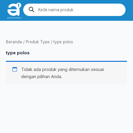
Lewati
Products
search
ke
konten
Beranda
/ Produk Type / type polos
type polos
Tidak ada produk yang ditemukan sesuai
dengan pilihan Anda.