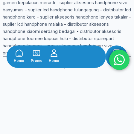
gamen kepulauan meranti
-
suplier aksesoris handphone vivo
banyumas
-
suplier lcd handphone tulungagung
-
distributor lcd
handphone karo
-
suplier aksesoris handphone lenyes takalar
-
suplier lcd handphone malaka
-
distributor aksesoris
handphone xiaomi serdang bedagai
-
distributor aksesoris
handphone foomee kapuas hulu
-
distributor sparepart
handphone kampar
-
grosir aksesoris handphone vivo
pringsewu
-
Home
Promo
Home
Shop
© 2016 2026 | A1 Accessories
Belanja Lewat Aplikasi
Download aplikasi Dino App untuk checkout lebih cepat dan
dapatkan promo eksklusif!
Scan QR code dengan HP
App Store
Google Play