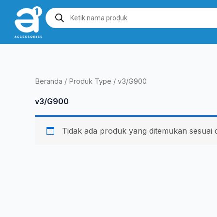
Lewati
Products
search
ke
konten
Beranda
/ Produk Type / v3/G900
v3/G900
Tidak ada produk yang ditemukan sesuai 