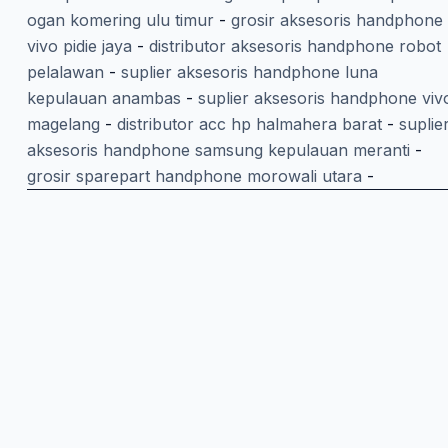
ogan komering ulu timur
-
grosir aksesoris handphone
vivo pidie jaya
-
distributor aksesoris handphone robot
pelalawan
-
suplier aksesoris handphone luna
kepulauan anambas
-
suplier aksesoris handphone viv
magelang
-
distributor acc hp halmahera barat
-
suplie
aksesoris handphone samsung kepulauan meranti
-
grosir sparepart handphone morowali utara
-
Belanja Lewat Aplikasi
Download aplikasi Dino App untuk checkout lebih cepat d
Scan QR code dengan HP