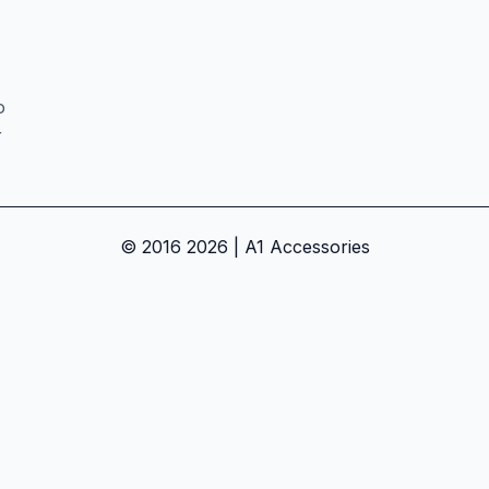
o
r
© 2016 2026 | A1 Accessories
an dapatkan promo eksklusif!
App Store
Google Play