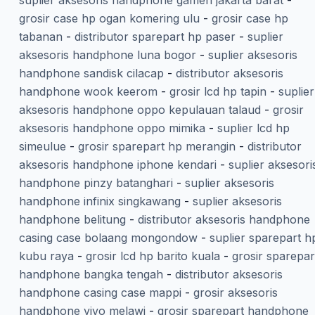
suplier aksesoris handphone gamen jakarta barat
-
grosir case hp ogan komering ulu
-
grosir case hp
tabanan
-
distributor sparepart hp paser
-
suplier
aksesoris handphone luna bogor
-
suplier aksesoris
handphone sandisk cilacap
-
distributor aksesoris
handphone wook keerom
-
grosir lcd hp tapin
-
suplier
aksesoris handphone oppo kepulauan talaud
-
grosir
aksesoris handphone oppo mimika
-
suplier lcd hp
simeulue
-
grosir sparepart hp merangin
-
distributor
aksesoris handphone iphone kendari
-
suplier aksesori
handphone pinzy batanghari
-
suplier aksesoris
handphone infinix singkawang
-
suplier aksesoris
handphone belitung
-
distributor aksesoris handphone
casing case bolaang mongondow
-
suplier sparepart h
kubu raya
-
grosir lcd hp barito kuala
-
grosir sparepar
handphone bangka tengah
-
distributor aksesoris
handphone casing case mappi
-
grosir aksesoris
handphone vivo melawi
-
grosir sparepart handphone