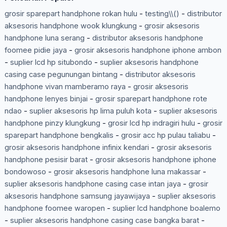
grosir sparepart handphone rokan hulu
-
testing\\()
-
distributor
aksesoris handphone wook klungkung
-
grosir aksesoris
handphone luna serang
-
distributor aksesoris handphone
foomee pidie jaya
-
grosir aksesoris handphone iphone ambon
-
suplier lcd hp situbondo
-
suplier aksesoris handphone
casing case pegunungan bintang
-
distributor aksesoris
handphone vivan mamberamo raya
-
grosir aksesoris
handphone lenyes binjai
-
grosir sparepart handphone rote
ndao
-
suplier aksesoris hp lima puluh kota
-
suplier aksesoris
handphone pinzy klungkung
-
grosir lcd hp indragiri hulu
-
grosir
sparepart handphone bengkalis
-
grosir acc hp pulau taliabu
-
grosir aksesoris handphone infinix kendari
-
grosir aksesoris
handphone pesisir barat
-
grosir aksesoris handphone iphone
bondowoso
-
grosir aksesoris handphone luna makassar
-
suplier aksesoris handphone casing case intan jaya
-
grosir
aksesoris handphone samsung jayawijaya
-
suplier aksesoris
handphone foomee waropen
-
suplier lcd handphone boalemo
-
suplier aksesoris handphone casing case bangka barat
-