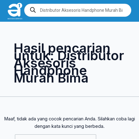
Lewati
Cari
Products
search
ke
untuk:
konten
Hasil pencarian
untuk:
Distributor
Aksesoris
Handphone
Murah Bima
Maaf, tidak ada yang cocok pencarian Anda. Silahkan coba lagi
dengan kata kunci yang berbeda.