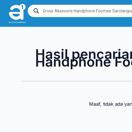
Lewati
Products
search
ke
konten
Hasil pencaria
Handphone Fo
Maaf, tidak ada ya