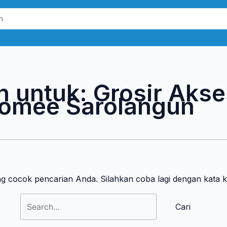
Cari
untuk:
n untuk:
Grosir Akse
omee Sarolangun
ng cocok pencarian Anda. Silahkan coba lagi dengan kata 