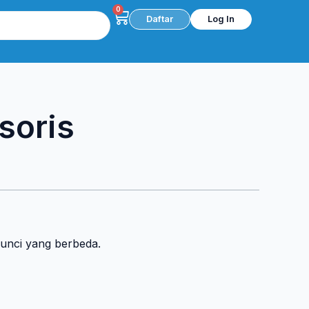
0
Cart
Daftar
Log In
soris
kunci yang berbeda.