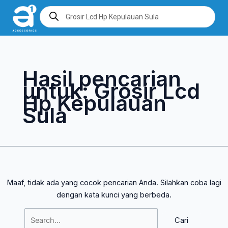
Lewati
Cari
Products
search
ke
untuk:
konten
Hasil pencarian
untuk:
Grosir Lcd
Hp Kepulauan
Sula
Maaf, tidak ada yang cocok pencarian Anda. Silahkan coba lagi
dengan kata kunci yang berbeda.