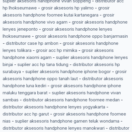
suplier aksesoris handphone vivan soppeng
-
distributor acc
hp lhokseumawe
-
grosir aksesoris hp yalimo
-
grosir
aksesoris handphone foomee kutai kartanegara
-
grosir
aksesoris handphone vivo agam
-
grosir aksesoris handphone
lenyes jeneponto
-
grosir aksesoris handphone lenyes
lhokseumawe
-
grosir aksesoris handphone oppo banjarmasin
-
distributor case hp ambon
-
grosir aksesoris handphone
lenyes tolikara
-
grosir acc hp mimika
-
grosir aksesoris
handphone xiaomi agam
-
suplier aksesoris handphone lenyes
binjai
-
suplier acc hp tana tidung
-
distributor aksesoris hp
surabaya
-
suplier aksesoris handphone iphone bogor
-
grosir
aksesoris handphone oppo tanah laut
-
distributor aksesoris
handphone luna kediri
-
grosir aksesoris handphone iphone
maluku tenggara barat
-
suplier aksesoris handphone vivan
sambas
-
distributor aksesoris handphone foomee medan
-
distributor aksesoris handphone lenyes yogyakarta
-
distributor acc hp garut
-
grosir aksesoris handphone foomee
nias
-
suplier aksesoris handphone gamen teluk wondama
-
distributor aksesoris handphone lenyes manokwari
-
distributor