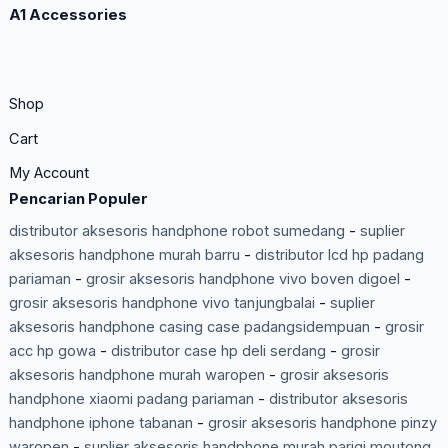
A1 Accessories
Shop
Cart
My Account
Pencarian Populer
distributor aksesoris handphone robot sumedang
-
suplier
aksesoris handphone murah barru
-
distributor lcd hp padang
pariaman
-
grosir aksesoris handphone vivo boven digoel
-
grosir aksesoris handphone vivo tanjungbalai
-
suplier
aksesoris handphone casing case padangsidempuan
-
grosir
acc hp gowa
-
distributor case hp deli serdang
-
grosir
aksesoris handphone murah waropen
-
grosir aksesoris
handphone xiaomi padang pariaman
-
distributor aksesoris
handphone iphone tabanan
-
grosir aksesoris handphone pinzy
waropen
-
suplier aksesoris handphone murah parigi moutong