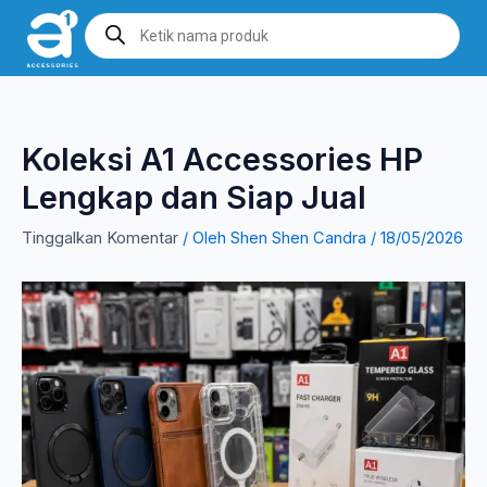
Lewati
Products
search
ke
konten
Koleksi A1 Accessories HP
Lengkap dan Siap Jual
Tinggalkan Komentar
/ Oleh
Shen Shen Candra
/
18/05/2026