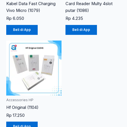
Kabel Data Fast Charging
Card Reader Multy 4slot
Vivo Micro (1079)
putar (1086)
Rp
6.050
Rp
4.235
Beli di App
Beli di App
Produk
ini
memiliki
beberapa
varian.
Pilihan
ini
dapat
diambil
Accessories HP
di
Hf Original (1104)
halaman
Rp
17.250
produk
Beli di App