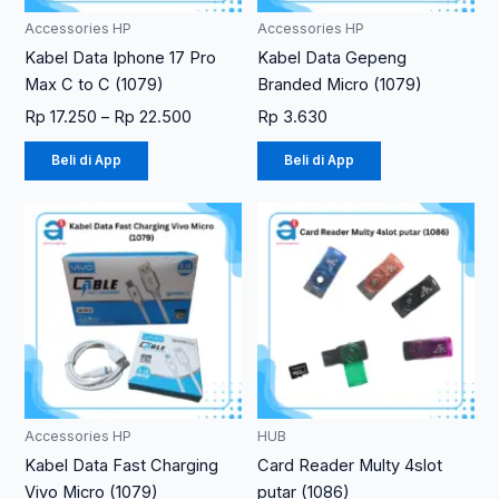
diambil
Accessories HP
Accessories HP
di
Kabel Data Iphone 17 Pro
Kabel Data Gepeng
halaman
Max C to C (1079)
Branded Micro (1079)
produk
Rp
17.250
–
Rp
22.500
Rp
3.630
Beli di App
Beli di App
Accessories HP
HUB
Kabel Data Fast Charging
Card Reader Multy 4slot
Vivo Micro (1079)
putar (1086)