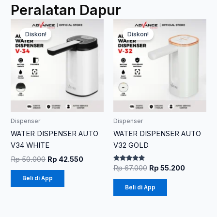
Peralatan Dapur
Harga
Harga
Harga
Harga
aslinya
saat
aslinya
saat
Diskon!
Diskon!
adalah:
ini
adalah:
ini
Rp 50.000.
adalah:
Rp 67.000.
adalah:
Rp 42.550.
Rp 55.20
Dispenser
Dispenser
WATER DISPENSER AUTO
WATER DISPENSER AUTO
V34 WHITE
V32 GOLD
Rp
50.000
Rp
42.550
Dinilai
Rp
67.000
Rp
55.200
5.00
Beli di App
dari 5
Beli di App