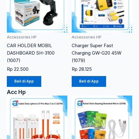
Accessories HP
Accessories HP
CAR HOLDER MOBIL
Charger Super Fast
DASHBOARD SH-3100
Charging GW-G20 45W
(1007)
(1079)
Rp
22.500
Rp
28.125
Beli di App
Beli di App
Acc Hp
Rentang
Produk
harga:
ini
Rp 17.250
memiliki
hingga
Rp 22.500
beberapa
varian.
Pilihan