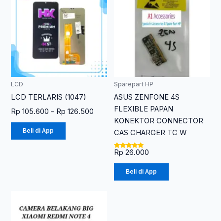
Rp 105.600
memiliki
hingga
Rp 126.500
beberapa
varian.
Pilihan
ini
dapat
diambil
LCD
Sparepart HP
di
LCD TERLARIS (1047)
ASUS ZENFONE 4S
halaman
FLEXIBLE PAPAN
Rp
105.600
–
Rp
126.500
produk
KONEKTOR CONNECTOR
Beli di App
CAS CHARGER TC W
Rp
26.000
Dinilai
5.00
dari 5
Beli di App