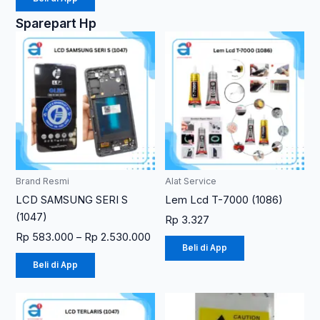
Sparepart Hp
Rentang
Produk
Produk
harga:
ini
ini
Rp 583.000
memiliki
memiliki
hingga
Rp 2.530.000
beberapa
beberapa
varian.
varian.
Pilihan
Pilihan
ini
ini
dapat
dapat
diambil
diambil
Brand Resmi
Alat Service
di
di
LCD SAMSUNG SERI S
Lem Lcd T-7000 (1086)
halaman
halaman
(1047)
Rp
3.327
produk
produk
Rp
583.000
–
Rp
2.530.000
Beli di App
Beli di App
Rentang
Produk
harga:
ini