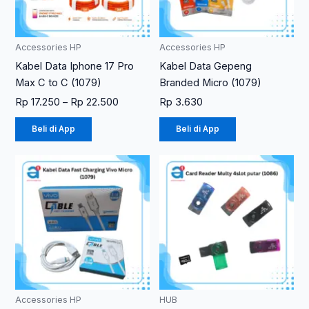
ini
dapat
diambil
Accessories HP
Accessories HP
di
Kabel Data Iphone 17 Pro
Kabel Data Gepeng
halaman
Max C to C (1079)
Branded Micro (1079)
produk
Rp
17.250
–
Rp
22.500
Rp
3.630
Beli di App
Beli di App
Accessories HP
HUB