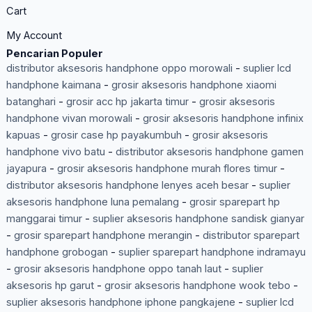
Cart
My Account
Pencarian Populer
distributor aksesoris handphone oppo morowali
-
suplier lcd
handphone kaimana
-
grosir aksesoris handphone xiaomi
batanghari
-
grosir acc hp jakarta timur
-
grosir aksesoris
handphone vivan morowali
-
grosir aksesoris handphone infinix
kapuas
-
grosir case hp payakumbuh
-
grosir aksesoris
handphone vivo batu
-
distributor aksesoris handphone gamen
jayapura
-
grosir aksesoris handphone murah flores timur
-
distributor aksesoris handphone lenyes aceh besar
-
suplier
aksesoris handphone luna pemalang
-
grosir sparepart hp
manggarai timur
-
suplier aksesoris handphone sandisk gianyar
-
grosir sparepart handphone merangin
-
distributor sparepart
handphone grobogan
-
suplier sparepart handphone indramayu
-
grosir aksesoris handphone oppo tanah laut
-
suplier
aksesoris hp garut
-
grosir aksesoris handphone wook tebo
-
suplier aksesoris handphone iphone pangkajene
-
suplier lcd