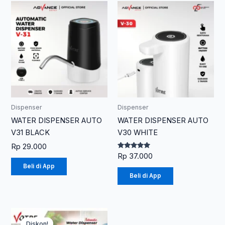
Dispenser
Dispenser
WATER DISPENSER AUTO
WATER DISPENSER AUTO
V31 BLACK
V30 WHITE
Rp
29.000
Dinilai
Rp
37.000
5.00
Beli di App
dari 5
Beli di App
Rentang
Produk
harga:
Diskon!