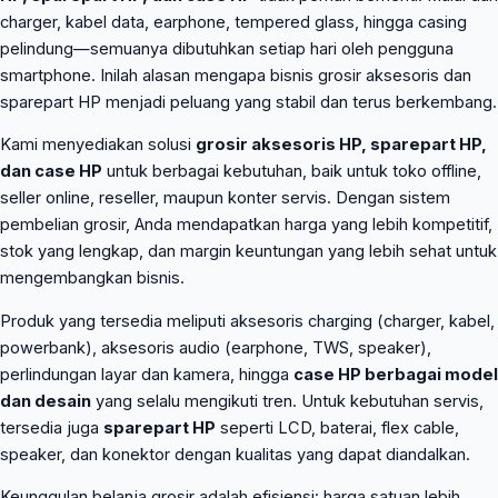
charger, kabel data, earphone, tempered glass, hingga casing
pelindung—semuanya dibutuhkan setiap hari oleh pengguna
smartphone. Inilah alasan mengapa bisnis grosir aksesoris dan
sparepart HP menjadi peluang yang stabil dan terus berkembang.
Kami menyediakan solusi
grosir aksesoris HP, sparepart HP,
dan case HP
untuk berbagai kebutuhan, baik untuk toko offline,
seller online, reseller, maupun konter servis. Dengan sistem
pembelian grosir, Anda mendapatkan harga yang lebih kompetitif,
stok yang lengkap, dan margin keuntungan yang lebih sehat untuk
mengembangkan bisnis.
Produk yang tersedia meliputi aksesoris charging (charger, kabel,
powerbank), aksesoris audio (earphone, TWS, speaker),
perlindungan layar dan kamera, hingga
case HP berbagai model
dan desain
yang selalu mengikuti tren. Untuk kebutuhan servis,
tersedia juga
sparepart HP
seperti LCD, baterai, flex cable,
speaker, dan konektor dengan kualitas yang dapat diandalkan.
Keunggulan belanja grosir adalah efisiensi: harga satuan lebih