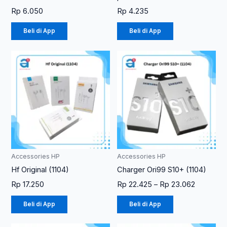
Rp
6.050
Rp
4.235
Beli di App
Beli di App
Rentang
Produk
Produk
harga:
ini
ini
Rp 22.42
memiliki
memiliki
hingga
Rp 23.06
beberapa
beberapa
varian.
varian.
Pilihan
Pilihan
ini
ini
dapat
dapat
diambil
diambil
Accessories HP
Accessories HP
di
di
Hf Original (1104)
Charger Ori99 S10+ (1104)
halaman
halaman
Rp
17.250
Rp
22.425
–
Rp
23.062
produk
produk
Beli di App
Beli di App