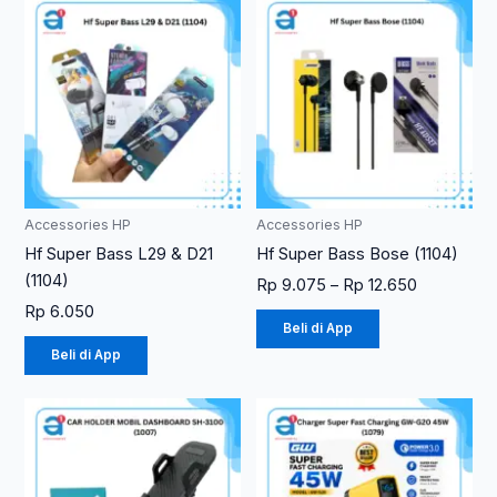
Rentang
Produk
Produk
harga:
ini
ini
Rp 9.075
memiliki
memiliki
hingga
Rp 12.650
beberapa
beberapa
varian.
varian.
Pilihan
Pilihan
ini
ini
dapat
dapat
diambil
diambil
Accessories HP
Accessories HP
di
di
Hf Super Bass L29 & D21
Hf Super Bass Bose (1104)
halaman
halaman
(1104)
Rp
9.075
–
Rp
12.650
produk
produk
Rp
6.050
Beli di App
Beli di App