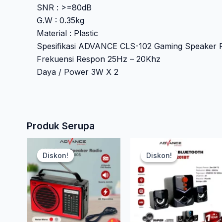
SNR : >=80dB
G.W : 0.35kg
Material : Plastic
Spesifikasi ADVANCE CLS-102 Gaming Speaker R
Frekuensi Respon 25Hz – 20Khz
Daya / Power 3W X 2
Produk Serupa
Harga
Harga
Produk
Produk
Diskon!
Diskon!
Diskon!
Diskon!
ini
ini
aslinya
saat
memiliki
memilik
beberapa
bebera
adalah:
ini
i
varian.
varian.
Rp 200.000.
adalah:
Pilihan
Pilihan
ini
ini