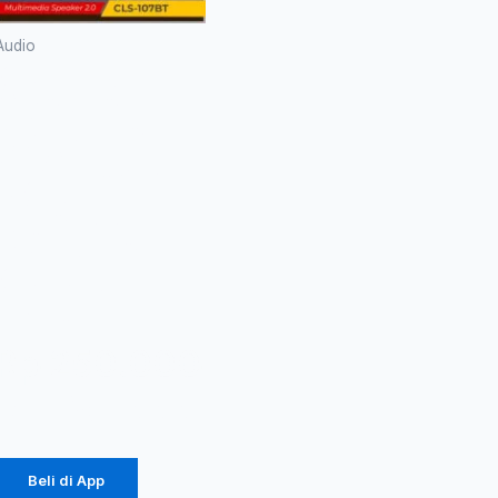
 182.250.
Rp 135.000.
Audio
Gaming
Speaker
Advance
CLS-107BT
RGB
Bluetooth
Portable –
Garansi 1
Tahun
Rp
250.000
Rp
135.000
Beli di App