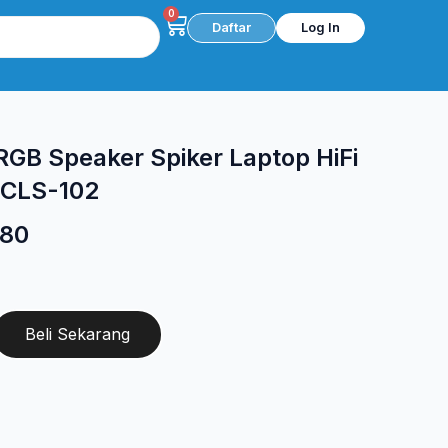
0
Cart
Daftar
Log In
B Speaker Spiker Laptop HiFi
 CLS-102
Harga
80
saat
ini
000.
adalah:
Beli Sekarang
Rp 82.080.