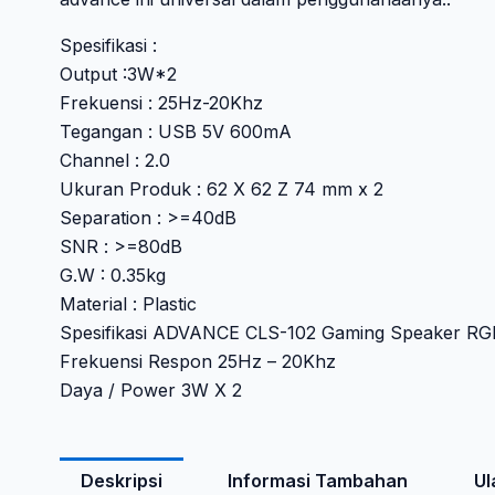
Spesifikasi :
Output :3W*2
Frekuensi : 25Hz-20Khz
Tegangan : USB 5V 600mA
Channel : 2.0
Ukuran Produk : 62 X 62 Z 74 mm x 2
Separation : >=40dB
SNR : >=80dB
G.W : 0.35kg
Material : Plastic
Spesifikasi ADVANCE CLS-102 Gaming Speaker RGB
Frekuensi Respon 25Hz – 20Khz
Daya / Power 3W X 2
Deskripsi
Informasi Tambahan
Ul