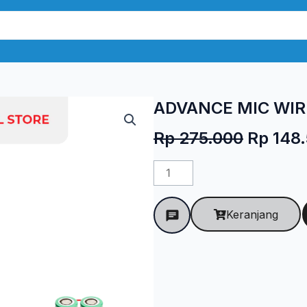
ADVANCE MIC WIR
Harga
Rp
275.000
Rp
148.
aslinya
Kuantitas
adalah:
ADVANCE
Rp 275.
MIC
Keranjang
WIRELESS
MIC-
101
PRO