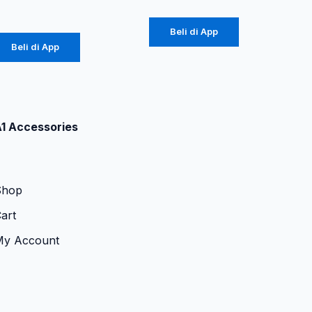
Rp
739.800
Beli di App
Beli di App
1 Accessories
Shop
art
My Account