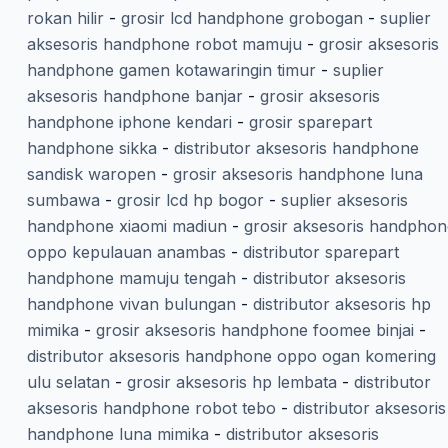
rokan hilir
-
grosir lcd handphone grobogan
-
suplier
aksesoris handphone robot mamuju
-
grosir aksesoris
handphone gamen kotawaringin timur
-
suplier
aksesoris handphone banjar
-
grosir aksesoris
handphone iphone kendari
-
grosir sparepart
handphone sikka
-
distributor aksesoris handphone
sandisk waropen
-
grosir aksesoris handphone luna
sumbawa
-
grosir lcd hp bogor
-
suplier aksesoris
handphone xiaomi madiun
-
grosir aksesoris handphon
oppo kepulauan anambas
-
distributor sparepart
handphone mamuju tengah
-
distributor aksesoris
handphone vivan bulungan
-
distributor aksesoris hp
mimika
-
grosir aksesoris handphone foomee binjai
-
distributor aksesoris handphone oppo ogan komering
ulu selatan
-
grosir aksesoris hp lembata
-
distributor
aksesoris handphone robot tebo
-
distributor aksesoris
handphone luna mimika
-
distributor aksesoris