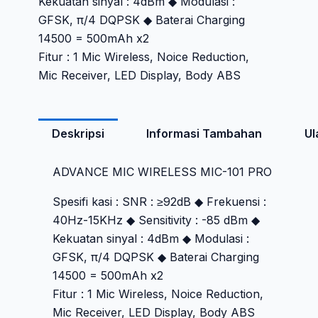
Kekuatan sinyal : 4dBm ◆ Modulasi :
GFSK, π/4 DQPSK ◆ Baterai Charging
14500 = 500mAh x2
Fitur : 1 Mic Wireless, Noice Reduction,
Mic Receiver, LED Display, Body ABS
Deskripsi
Informasi Tambahan
Ul
ADVANCE MIC WIRELESS MIC-101 PRO
Spesifi kasi : SNR : ≥92dB ◆ Frekuensi :
40Hz-15KHz ◆ Sensitivity : -85 dBm ◆
Kekuatan sinyal : 4dBm ◆ Modulasi :
GFSK, π/4 DQPSK ◆ Baterai Charging
14500 = 500mAh x2
Fitur : 1 Mic Wireless, Noice Reduction,
Mic Receiver, LED Display, Body ABS