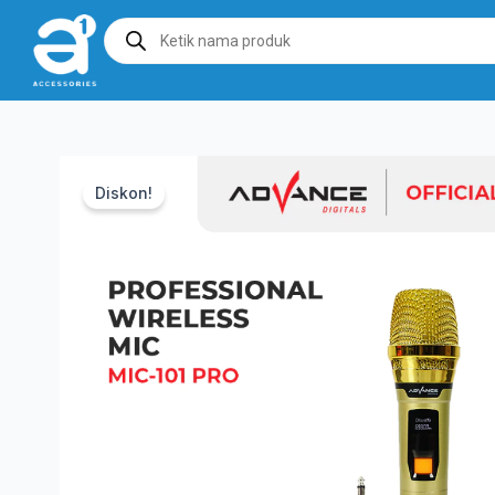
Products
search
Diskon!