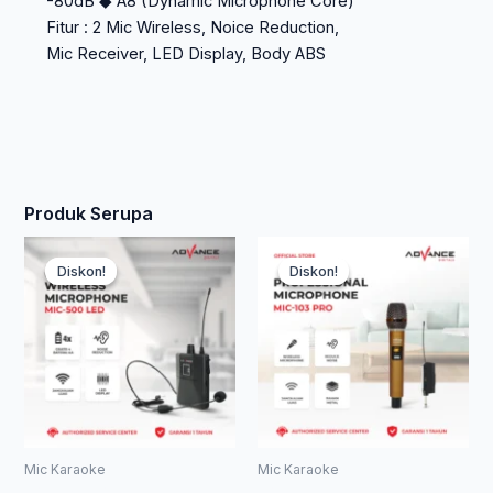
-80dB ◆ A8 (Dynamic Microphone Core)
Fitur : 2 Mic Wireless, Noice Reduction,
Mic Receiver, LED Display, Body ABS
Produk Serupa
Harga
Harga
Har
Ha
Diskon!
Diskon!
Diskon!
Diskon!
aslinya
saat
asl
saa
adalah:
ini
ada
ini
Rp 230.000.
adalah:
Rp 
ada
Rp 124.200.
Rp 
Mic Karaoke
Mic Karaoke