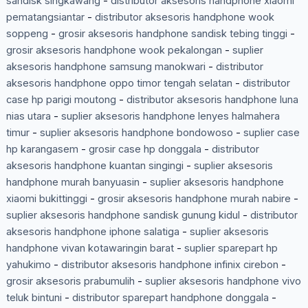
sandisk singkawang
-
distributor aksesoris handphone xiaomi
pematangsiantar
-
distributor aksesoris handphone wook
soppeng
-
grosir aksesoris handphone sandisk tebing tinggi
-
grosir aksesoris handphone wook pekalongan
-
suplier
aksesoris handphone samsung manokwari
-
distributor
aksesoris handphone oppo timor tengah selatan
-
distributor
case hp parigi moutong
-
distributor aksesoris handphone luna
nias utara
-
suplier aksesoris handphone lenyes halmahera
timur
-
suplier aksesoris handphone bondowoso
-
suplier case
hp karangasem
-
grosir case hp donggala
-
distributor
aksesoris handphone kuantan singingi
-
suplier aksesoris
handphone murah banyuasin
-
suplier aksesoris handphone
xiaomi bukittinggi
-
grosir aksesoris handphone murah nabire
-
suplier aksesoris handphone sandisk gunung kidul
-
distributor
aksesoris handphone iphone salatiga
-
suplier aksesoris
handphone vivan kotawaringin barat
-
suplier sparepart hp
yahukimo
-
distributor aksesoris handphone infinix cirebon
-
grosir aksesoris prabumulih
-
suplier aksesoris handphone vivo
teluk bintuni
-
distributor sparepart handphone donggala
-