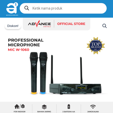
Products
search
Diskon!