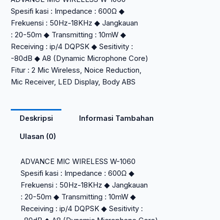
Spesifi kasi : Impedance : 600Ω ◆
1060
Frekuensi : 50Hz-18KHz ◆ Jangkauan
: 20-50m ◆ Transmitting : 10mW ◆
Receiving : ip/4 DQPSK ◆ Sesitivity :
-80dB ◆ A8 (Dynamic Microphone Core)
Fitur : 2 Mic Wireless, Noice Reduction,
Mic Receiver, LED Display, Body ABS
Deskripsi
Informasi Tambahan
Ulasan (0)
ADVANCE MIC WIRELESS W-1060
Spesifi kasi : Impedance : 600Ω ◆
Frekuensi : 50Hz-18KHz ◆ Jangkauan
: 20-50m ◆ Transmitting : 10mW ◆
Receiving : ip/4 DQPSK ◆ Sesitivity :