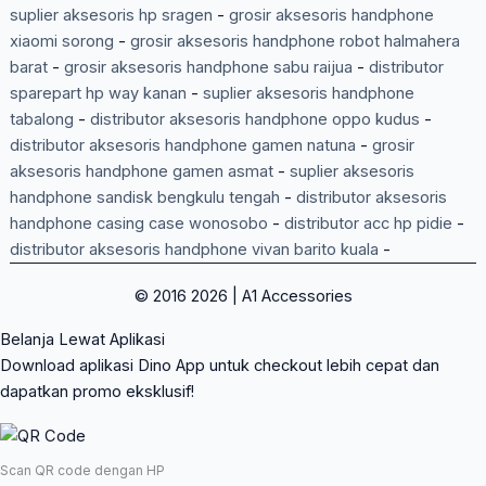
suplier aksesoris hp sragen
-
grosir aksesoris handphone
xiaomi sorong
-
grosir aksesoris handphone robot halmahera
barat
-
grosir aksesoris handphone sabu raijua
-
distributor
sparepart hp way kanan
-
suplier aksesoris handphone
tabalong
-
distributor aksesoris handphone oppo kudus
-
distributor aksesoris handphone gamen natuna
-
grosir
aksesoris handphone gamen asmat
-
suplier aksesoris
handphone sandisk bengkulu tengah
-
distributor aksesoris
handphone casing case wonosobo
-
distributor acc hp pidie
-
distributor aksesoris handphone vivan barito kuala
-
© 2016 2026 | A1 Accessories
Belanja Lewat Aplikasi
Download aplikasi Dino App untuk checkout lebih cepat dan
dapatkan promo eksklusif!
Scan QR code dengan HP