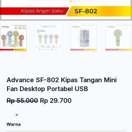
Advance SF-802 Kipas Tangan Mini
Fan Desktop Portabel USB
Harga
Harga
Rp
55.000
Rp
29.700
aslinya
saat
Kuantitas
×
adalah:
ini
Advance
Rp 55.000.
adalah:
Warna
SF-