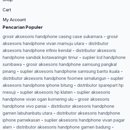
Cart
My Account
Pencarian Populer
grosir aksesoris handphone casing case sukamara
-
grosir
aksesoris handphone vivan mamuju utara
-
distributor
aksesoris handphone infinix kendal
-
distributor aksesoris
handphone sandisk kotawaringin timur
-
suplier lcd handphone
sumbawa
-
grosir aksesoris handphone samsung pangkal
pinang
-
suplier aksesoris handphone samsung barito kuala
-
distributor aksesoris handphone foomee simalungun
-
suplier
aksesoris handphone iphone bitung
-
distributor sparepart hp
mesuji
-
suplier aksesoris hp klaten
-
suplier aksesoris
handphone vivan ogan komering ulu
-
grosir aksesoris
handphone vivo paniai
-
distributor aksesoris handphone
gamen labuhanbatu utara
-
distributor aksesoris handphone
iphone pamekasan
-
suplier aksesoris handphone vivan pagar
alam
-
distributor aksesoris handphone gamen badung
-