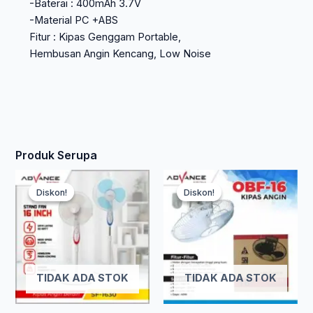
-Baterai : 400mAh 3.7V
-Material PC +ABS
Fitur : Kipas Genggam Portable,
Hembusan Angin Kencang, Low Noise
Produk Serupa
Harga
Harga
Har
Har
Diskon!
Diskon!
Diskon!
Diskon!
saat
aslinya
asl
saa
ini
adalah:
ada
ini
adalah:
Rp 472.500.
Rp 
ada
TIDAK ADA STOK
TIDAK ADA STOK
Rp 255.150.
Rp 