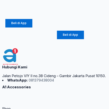
Rp
382.500
Votre
Rp
206.550
Rp
325.000
Rp
175.500
Beli di App
Beli di App
Hubungi Kami
Jalan Petojo VIY II no.38 Cideng – Gambir Jakarta Pusat 10150.
WhatsApp:
081379438004
A1 Accessories
Shop