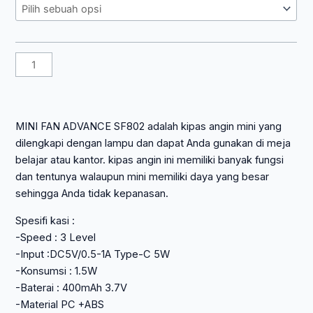
Rp 29.700.
802
Kipas
Tangan
Mini
Fan
Desktop
Portabel
USB
MINI FAN ADVANCE SF802 adalah kipas angin mini yang
dilengkapi dengan lampu dan dapat Anda gunakan di meja
belajar atau kantor. kipas angin ini memiliki banyak fungsi
dan tentunya walaupun mini memiliki daya yang besar
sehingga Anda tidak kepanasan.
Spesifi kasi :
-Speed : 3 Level
-Input :DC5V/0.5-1A Type-C 5W
-Konsumsi : 1.5W
-Baterai : 400mAh 3.7V
-Material PC +ABS