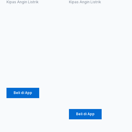
Kipas Angin Listrik
Kipas Angin Listrik
Advance SF-
Orbit Fan
1630 Kipas
Advance
Angin Stand
OBF-16 /
Fan Votre 16
Kipas Angin
inch Garansi
Orbit 16 inch
Resmi –
/ Auto fan 16
Merah
” Kipas
Plafon
Rp
472.500
Garansi
Resmi
Rp
255.150
Rp
590.000
Beli di App
Rp
318.600
Beli di App