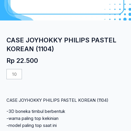
CASE JOYHOKKY PHILIPS PASTEL
KOREAN (1104)
Rp
22.500
Kuantitas
CASE
JOYHOKKY
PHILIPS
CASE JOYHOKKY PHILIPS PASTEL KOREAN (1104)
PASTEL
KOREAN
-3D boneka timbul berbentuk
(1104)
-warna paling top kekinian
-model paling top saat ini