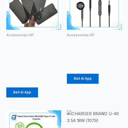
Accessories HP
Accessories HP
TEMPERED
HEADSET
GLASS ANTI
ROBOT RE10
SPY PRIVACY
Rp
20.000
GLASS (1081)
Rp
3.630
Beli di App
Beli di App
Renta
Produk
ini
harga
memiliki