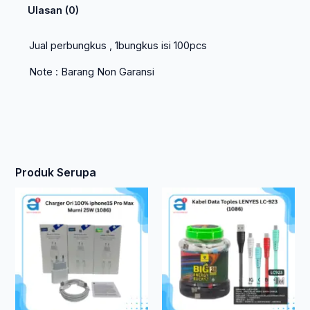
Ulasan (0)
Jual perbungkus , 1bungkus isi 100pcs
Note : Barang Non Garansi
Produk Serupa
Ren
Produk
ini
harg
memiliki
beberapa
Rp 1
varian.
hing
Pilihan
ini
Rp 1