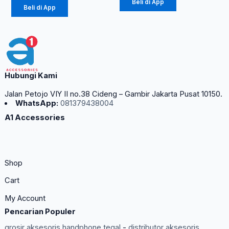
Beli di App
Beli di App
Hubungi Kami
Jalan Petojo VIY II no.38 Cideng – Gambir Jakarta Pusat 10150.
WhatsApp:
081379438004
A1 Accessories
Shop
Cart
My Account
Pencarian Populer
grosir aksesoris handphone tegal
-
distributor aksesoris