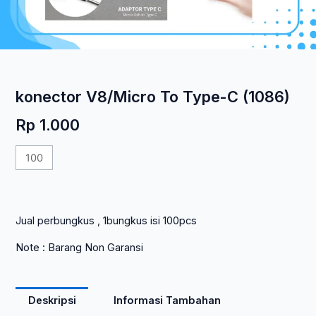
konector V8/Micro To Type-C (1086)
Rp
1.000
Kuantitas
konector
V8/Micro
To
Jual perbungkus , 1bungkus isi 100pcs
Type-
C
Note : Barang Non Garansi
(1086)
Deskripsi
Informasi Tambahan