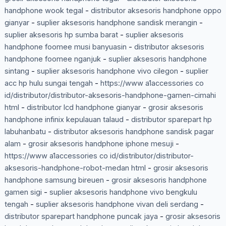
handphone wook tegal
-
distributor aksesoris handphone oppo
gianyar
-
suplier aksesoris handphone sandisk merangin
-
suplier aksesoris hp sumba barat
-
suplier aksesoris
handphone foomee musi banyuasin
-
distributor aksesoris
handphone foomee nganjuk
-
suplier aksesoris handphone
sintang
-
suplier aksesoris handphone vivo cilegon
-
suplier
acc hp hulu sungai tengah
-
https://www a1accessories co
id/distributor/distributor-aksesoris-handphone-gamen-cimahi
html
-
distributor lcd handphone gianyar
-
grosir aksesoris
handphone infinix kepulauan talaud
-
distributor sparepart hp
labuhanbatu
-
distributor aksesoris handphone sandisk pagar
alam
-
grosir aksesoris handphone iphone mesuji
-
https://www a1accessories co id/distributor/distributor-
aksesoris-handphone-robot-medan html
-
grosir aksesoris
handphone samsung bireuen
-
grosir aksesoris handphone
gamen sigi
-
suplier aksesoris handphone vivo bengkulu
tengah
-
suplier aksesoris handphone vivan deli serdang
-
distributor sparepart handphone puncak jaya
-
grosir aksesoris