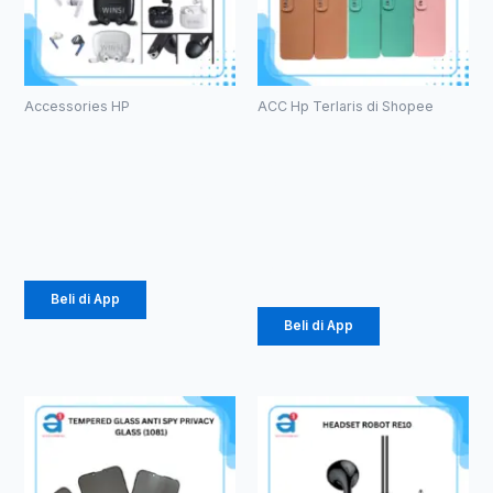
Accessories HP
ACC Hp Terlaris di Shopee
HF Bluetooth
Case
TWS WINSI
Macaron TPU
WB-01 (1086)
Pro Camera
(1071)
Rp
39.375
Rp
2.057
Beli di App
Beli di App