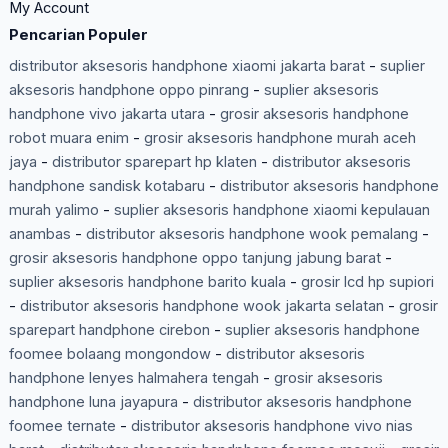
My Account
Pencarian Populer
distributor aksesoris handphone xiaomi jakarta barat
-
suplier
aksesoris handphone oppo pinrang
-
suplier aksesoris
handphone vivo jakarta utara
-
grosir aksesoris handphone
robot muara enim
-
grosir aksesoris handphone murah aceh
jaya
-
distributor sparepart hp klaten
-
distributor aksesoris
handphone sandisk kotabaru
-
distributor aksesoris handphone
murah yalimo
-
suplier aksesoris handphone xiaomi kepulauan
anambas
-
distributor aksesoris handphone wook pemalang
-
grosir aksesoris handphone oppo tanjung jabung barat
-
suplier aksesoris handphone barito kuala
-
grosir lcd hp supiori
-
distributor aksesoris handphone wook jakarta selatan
-
grosir
sparepart handphone cirebon
-
suplier aksesoris handphone
foomee bolaang mongondow
-
distributor aksesoris
handphone lenyes halmahera tengah
-
grosir aksesoris
handphone luna jayapura
-
distributor aksesoris handphone
foomee ternate
-
distributor aksesoris handphone vivo nias