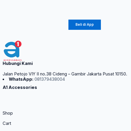
Rp
309.150
Beli di App
Hubungi Kami
Jalan Petojo VIY II no.38 Cideng – Gambir Jakarta Pusat 10150.
WhatsApp:
081379438004
A1 Accessories
Shop
Cart