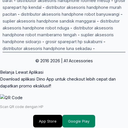
barat
-
distributor aksesoris handphone foomee mesuji
-
grosir
sparepart hp kendal
-
distributor aksesoris handphone murah
pacitan
-
distributor aksesoris handphone robot banyuwangi
-
suplier aksesoris handphone sandisk manggarai
-
distributor
aksesoris handphone robot nduga
-
distributor aksesoris
handphone robot mamberamo tengah
-
suplier aksesoris
handphone sidoarjo
-
grosir sparepart hp sukabumi
-
distributor aksesoris handphone luna sekadau
-
© 2016 2026 | A1 Accessories
Belanja Lewat Aplikasi
Download aplikasi Dino App untuk checkout lebih cepat dan
dapatkan promo eksklusif!
Scan QR code dengan HP
App Store
Google Play