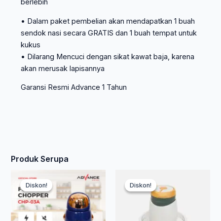
berlebih
• Dalam paket pembelian akan mendapatkan 1 buah
sendok nasi secara GRATIS dan 1 buah tempat untuk
kukus
• Dilarang Mencuci dengan sikat kawat baja, karena
akan merusak lapisannya
Garansi Resmi Advance 1 Tahun
Produk Serupa
Harga
Harga
Har
Har
Produk
Diskon!
Diskon!
Diskon!
Diskon!
ini
saat
aslinya
asli
saa
memiliki
ini
adalah:
beberapa
adal
ini