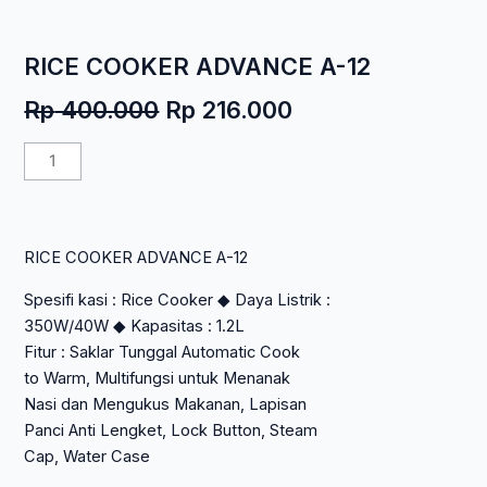
RICE COOKER ADVANCE A-12
Harga
Harga
Rp
400.000
Rp
216.000
aslinya
saat
Kuantitas
adalah:
ini
RICE
Rp 400.000.
adalah:
COOKER
Rp 216.000.
ADVANCE
RICE COOKER ADVANCE A-12
A-
12
Spesifi kasi : Rice Cooker ◆ Daya Listrik :
350W/40W ◆ Kapasitas : 1.2L
Fitur : Saklar Tunggal Automatic Cook
to Warm, Multifungsi untuk Menanak
Nasi dan Mengukus Makanan, Lapisan
Panci Anti Lengket, Lock Button, Steam
Cap, Water Case